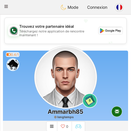
Weshrak
Toggle
Mode
Connexion
navigation
💖
Trouvez votre partenaire idéal
Téléchargez notre application de rencontre
💖
maintenant !
💕
💕
0.4/1
0
Ammarbh85
longtemps
0