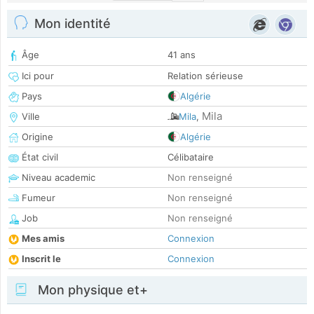
Mon identité
Âge
41 ans
Ici pour
Relation sérieuse
Pays
Algérie
Mila
Ville
Mila
,
Origine
Algérie
État civil
Célibataire
Niveau academic
Non renseigné
Fumeur
Non renseigné
Job
Non renseigné
Mes amis
Connexion
Inscrit le
Connexion
Mon physique et+