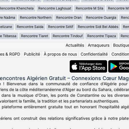
Rencontre Khenchela
Rencontre Laghouat
Rencontre M Sila
Rencontre M
re Naâma
Rencontre Northern
Rencontre Oran
Rencontre Ouargla
Renc
elizane
Rencontre Saida
Rencontre Sétif
Rencontre Sidi Bel Abbès
Ren
e Tébessa
Rencontre Tiaret
Rencontre Tindouf
Rencontre Tipaza
Renco
Actualités
|
Arnaqueurs
|
Boutiqu
ies & RGPD
|
Publicité
|
À propos de nous
|
Confidentialité
|
Conditions
encontres Algérien Gratuit – Connexions Cœur Ma
n ! Bienvenue dans la communauté de confiance d'Algérie pour
ériens de la côte méditerranéenne d'Alger au bord du Sahara, célébran
dans la musique d'Oran, les ponts de Constantine ou les diverses 
alorisent la famille, la tradition et les partenariats authentiques.
plateforme entièrement gratuite tout en honorant l'hospitalité algé
gériens ont construit des relations significatives grâce à notre plate