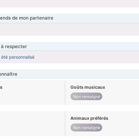
tends de mon partenaire
 à respecter
a été personnalisé
nnaître
ts
Goûts musicaux
Non renseigné
Animaux préférés
Non renseigné