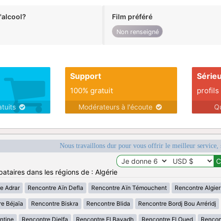
alcool?
Film préféré
Non renseigné
Support
Série
100% gratuit
profils
atuits
Modérateurs à l'écoute
Q
Nous travaillons dur pour vous offrir le meilleur service, 
ataires dans les régions de : Algérie
e Adrar
Rencontre Aïn Defla
Rencontre Aïn Témouchent
Rencontre Algier
e Béjaïa
Rencontre Biskra
Rencontre Blida
Rencontre Bordj Bou Arréridj
ntine
Rencontre Djelfa
Rencontre El Bayadh
Rencontre El Oued
Rencont