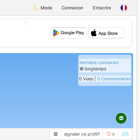
Mode
Connexion
S'inscrire
💖
💕
dernière connexion
longtemps
0 Vues |
0 Commentaires
signaler ce profil?
0