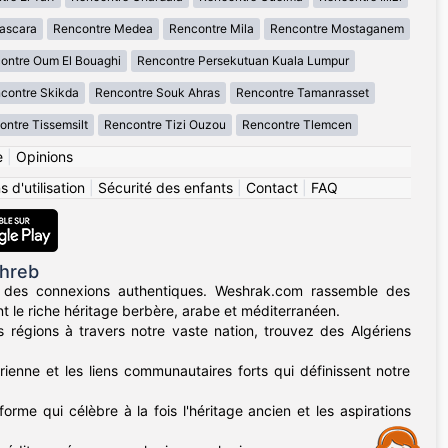
ascara
Rencontre Medea
Rencontre Mila
Rencontre Mostaganem
ontre Oum El Bouaghi
Rencontre Persekutuan Kuala Lumpur
contre Skikda
Rencontre Souk Ahras
Rencontre Tamanrasset
ntre Tissemsilt
Rencontre Tizi Ouzou
Rencontre Tlemcen
e
|
Opinions
 d'utilisation
|
Sécurité des enfants
|
Contact
|
FAQ
ghreb
 des connexions authentiques. Weshrak.com rassemble des
t le riche héritage berbère, arabe et méditerranéen.
régions à travers notre vaste nation, trouvez des Algériens
rienne et les liens communautaires forts qui définissent notre
forme qui célèbre à la fois l'héritage ancien et les aspirations
Assistance