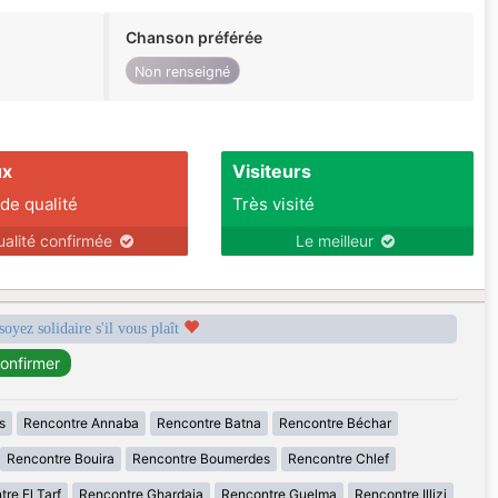
Chanson préférée
Non renseigné
ux
Visiteurs
 de qualité
Très visité
ualité confirmée
Le meilleur
soyez solidaire s'il vous plaît
s
Rencontre Annaba
Rencontre Batna
Rencontre Béchar
Rencontre Bouira
Rencontre Boumerdes
Rencontre Chlef
re El Tarf
Rencontre Ghardaia
Rencontre Guelma
Rencontre Illizi