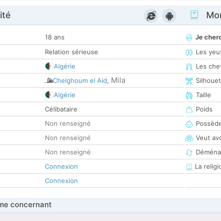
ité
Mon
18 ans
Je cher
Relation sérieuse
Les yeu
Algérie
Les che
Mila
Chelghoum el Aid
,
Silhoue
Algérie
Taille
Célibataire
Poids
Non renseigné
Possède
Non renseigné
Veut av
Non renseigné
Déména
Connexion
La religi
Connexion
me concernant