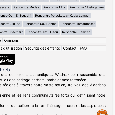
ascara
Rencontre Medea
Rencontre Mila
Rencontre Mostaganem
ontre Oum El Bouaghi
Rencontre Persekutuan Kuala Lumpur
contre Skikda
Rencontre Souk Ahras
Rencontre Tamanrasset
ntre Tissemsilt
Rencontre Tizi Ouzou
Rencontre Tlemcen
e
|
Opinions
 d'utilisation
|
Sécurité des enfants
|
Contact
|
FAQ
ghreb
 des connexions authentiques. Weshrak.com rassemble des
t le riche héritage berbère, arabe et méditerranéen.
régions à travers notre vaste nation, trouvez des Algériens
rienne et les liens communautaires forts qui définissent notre
forme qui célèbre à la fois l'héritage ancien et les aspirations
Assistance