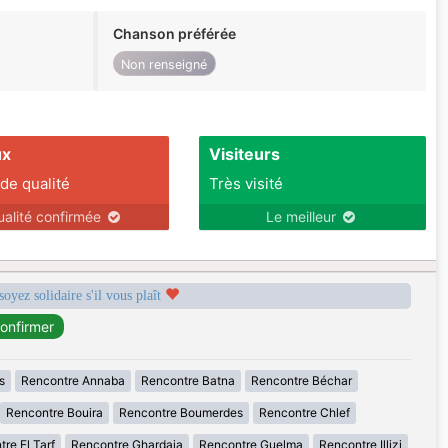
Chanson préférée
Non renseigné
ux
Visiteurs
 de qualité
Très visité
ualité confirmée
Le meilleur
soyez solidaire s'il vous plaît
s
Rencontre Annaba
Rencontre Batna
Rencontre Béchar
Rencontre Bouira
Rencontre Boumerdes
Rencontre Chlef
re El Tarf
Rencontre Ghardaia
Rencontre Guelma
Rencontre Illizi