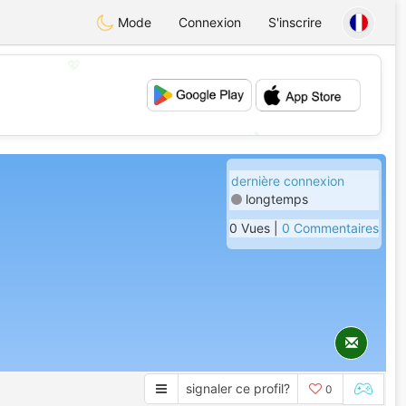
Mode
Connexion
S'inscrire
💖
💕
dernière connexion
longtemps
0 Vues |
0 Commentaires
signaler ce profil?
0