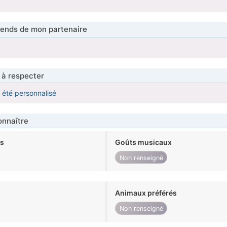
tends de mon partenaire
 à respecter
a été personnalisé
nnaître
ts
Goûts musicaux
Non renseigné
Animaux préférés
Non renseigné