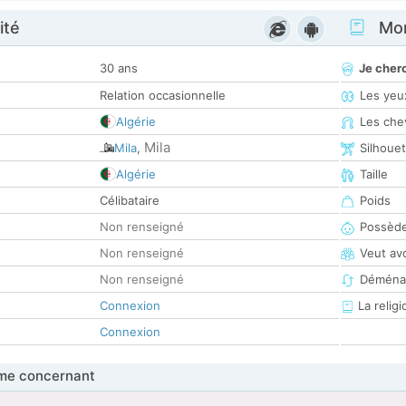
ité
Mon
30 ans
Je cher
Relation occasionnelle
Les yeu
Algérie
Les che
Mila
Mila
,
Silhoue
Algérie
Taille
Célibataire
Poids
Non renseigné
Possède
Non renseigné
Veut av
Non renseigné
Déména
Connexion
La religi
Connexion
me concernant