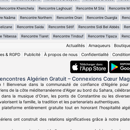
Rencontre Khenchela
Rencontre Laghouat
Rencontre M Sila
Rencontre M
re Naâma
Rencontre Northern
Rencontre Oran
Rencontre Ouargla
Renc
elizane
Rencontre Saida
Rencontre Sétif
Rencontre Sidi Bel Abbès
Ren
e Tébessa
Rencontre Tiaret
Rencontre Tindouf
Rencontre Tipaza
Renco
Actualités
|
Arnaqueurs
|
Boutiqu
ies & RGPD
|
Publicité
|
À propos de nous
|
Confidentialité
|
Conditions
encontres Algérien Gratuit – Connexions Cœur Ma
n ! Bienvenue dans la communauté de confiance d'Algérie pour
ériens de la côte méditerranéenne d'Alger au bord du Sahara, célébran
dans la musique d'Oran, les ponts de Constantine ou les diverses 
alorisent la famille, la tradition et les partenariats authentiques.
plateforme entièrement gratuite tout en honorant l'hospitalité algé
gériens ont construit des relations significatives grâce à notre plate