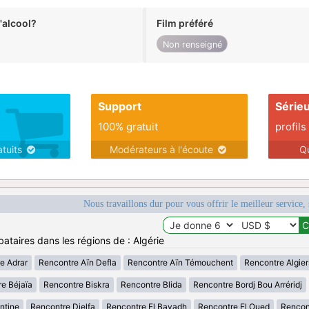
alcool?
Film préféré
Non renseigné
Support
Série
100% gratuit
profils
atuits
Modérateurs à l'écoute
Q
Nous travaillons dur pour vous offrir le meilleur service, 
ataires dans les régions de : Algérie
e Adrar
Rencontre Aïn Defla
Rencontre Aïn Témouchent
Rencontre Algier
e Béjaïa
Rencontre Biskra
Rencontre Blida
Rencontre Bordj Bou Arréridj
ntine
Rencontre Djelfa
Rencontre El Bayadh
Rencontre El Oued
Rencont