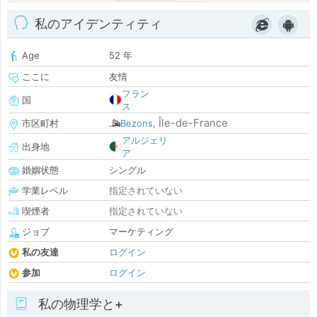
私のアイデンティティ
Age
52 年
ここに
友情
フラン
国
ス
Île-de-France
市区町村
Bezons
,
アルジェリ
出身地
ア
婚姻状態
シングル
学業レベル
指定されていない
喫煙者
指定されていない
ジョブ
マーケティング
私の友達
ログイン
参加
ログイン
私の物理学と+