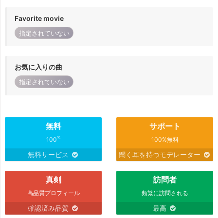
Favorite movie
指定されていない
お気に入りの曲
指定されていない
無料
サポート
%
100
100%無料
無料サービス
聞く耳を持つモデレーター
真剣
訪問者
高品質プロフィール
頻繁に訪問される
確認済み品質
最高