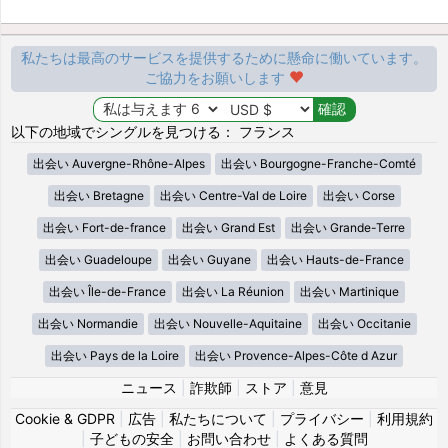
私たちは最高のサービスを提供するために懸命に働いています。
ご協力をお願いします
以下の地域でシングルを見つける： フランス
出会い Auvergne-Rhône-Alpes
出会い Bourgogne-Franche-Comté
出会い Bretagne
出会い Centre-Val de Loire
出会い Corse
出会い Fort-de-france
出会い Grand Est
出会い Grande-Terre
出会い Guadeloupe
出会い Guyane
出会い Hauts-de-France
出会い Île-de-France
出会い La Réunion
出会い Martinique
出会い Normandie
出会い Nouvelle-Aquitaine
出会い Occitanie
出会い Pays de la Loire
出会い Provence-Alpes-Côte d Azur
ニュース
|
詐欺師
|
ストア
|
意見
Cookie & GDPR
|
広告
|
私たちについて
|
プライバシー
|
利用規約
|
子どもの安全
|
お問い合わせ
|
よくある質問