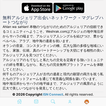
無料アルジェリア出会いネットワーク - マグレブハ
ートつながり
Ahlan wa sahlan! 本物のつながりのためのアルジェリアの信頼でき
るコミュニティへようこそ。Weshrak.comはアルジェの地中海沿岸
からサハラの端まで、アルジェリア人シングルを結びつけ、豊かな
ベルベル、アラブ、地中海の遺産を祝います。
オランの音楽、コンスタンティンの橋、広大な国の多様な地域にい
ても、家族、伝統、真のパートナーシップを大切にする相性の良い
アルジェリア人を見つけてください。
アルジェリアのもてなしと私たちの文化を定義する強いコミュニテ
ィの絆を尊重しながら、私たちの完全無料プラットフォームを体験
してください。
何千ものアルジェリア人が古代の遺産と現代の願望の両方を祝う私
たちのプラットフォームを通じて有意義な関係を築いています。
地中海沿岸からサハラの地平線まで、アルジェリアの風景のように
広大で美しいつながりを発見してください。
© 2026 Copyright
ISN Connect
.
All rights reserved.