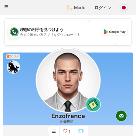
Weshrak
Toggle
Mode
ログイン
navigation
💖
理想の相手を見つけよう
💖
今すぐ出会い系アプリをダウンロード！
💕
💕
0.3/1
0
Enzofrance
長時間
1