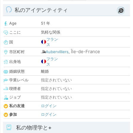
私のアイデンティティ
Age
51 年
ここに
気軽な関係
フラン
国
ス
Île-de-France
市区町村
Aubervilliers
,
フラン
出身地
ス
婚姻状態
離婚
学業レベル
指定されていない
喫煙者
指定されていない
ジョブ
指定されていない
私の友達
ログイン
参加
ログイン
私の物理学と+