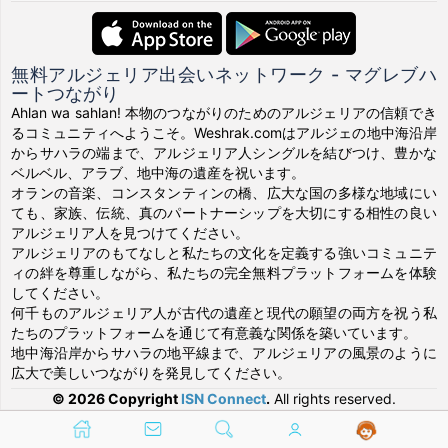
無料アルジェリア出会いネットワーク - マグレブハ
ートつながり
Ahlan wa sahlan! 本物のつながりのためのアルジェリアの信頼でき
るコミュニティへようこそ。Weshrak.comはアルジェの地中海沿岸
からサハラの端まで、アルジェリア人シングルを結びつけ、豊かな
ベルベル、アラブ、地中海の遺産を祝います。
オランの音楽、コンスタンティンの橋、広大な国の多様な地域にい
ても、家族、伝統、真のパートナーシップを大切にする相性の良い
アルジェリア人を見つけてください。
アルジェリアのもてなしと私たちの文化を定義する強いコミュニテ
ィの絆を尊重しながら、私たちの完全無料プラットフォームを体験
してください。
何千ものアルジェリア人が古代の遺産と現代の願望の両方を祝う私
たちのプラットフォームを通じて有意義な関係を築いています。
地中海沿岸からサハラの地平線まで、アルジェリアの風景のように
広大で美しいつながりを発見してください。
© 2026 Copyright
ISN Connect
.
All rights reserved.