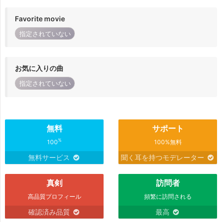
Favorite movie
指定されていない
お気に入りの曲
指定されていない
無料
サポート
%
100
100%無料
無料サービス
聞く耳を持つモデレーター
真剣
訪問者
高品質プロフィール
頻繁に訪問される
確認済み品質
最高