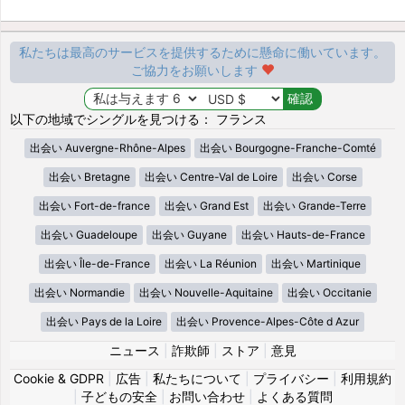
私たちは最高のサービスを提供するために懸命に働いています。
ご協力をお願いします
以下の地域でシングルを見つける： フランス
出会い Auvergne-Rhône-Alpes
出会い Bourgogne-Franche-Comté
出会い Bretagne
出会い Centre-Val de Loire
出会い Corse
出会い Fort-de-france
出会い Grand Est
出会い Grande-Terre
出会い Guadeloupe
出会い Guyane
出会い Hauts-de-France
出会い Île-de-France
出会い La Réunion
出会い Martinique
出会い Normandie
出会い Nouvelle-Aquitaine
出会い Occitanie
出会い Pays de la Loire
出会い Provence-Alpes-Côte d Azur
ニュース
|
詐欺師
|
ストア
|
意見
Cookie & GDPR
|
広告
|
私たちについて
|
プライバシー
|
利用規約
|
子どもの安全
|
お問い合わせ
|
よくある質問