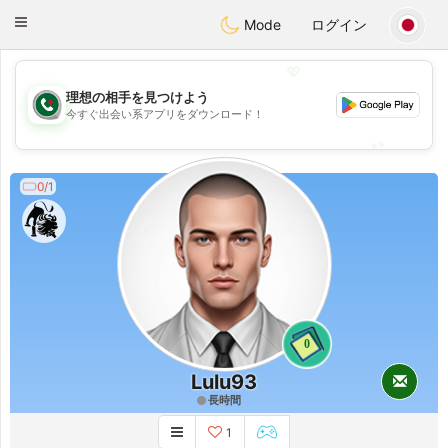
Weshrak
Toggle
Mode
ログイン
navigation
💖
理想の相手を見つけよう
💖
今すぐ出会い系アプリをダウンロード！
💕
💕
0/1
0
Lulu93
長時間
1