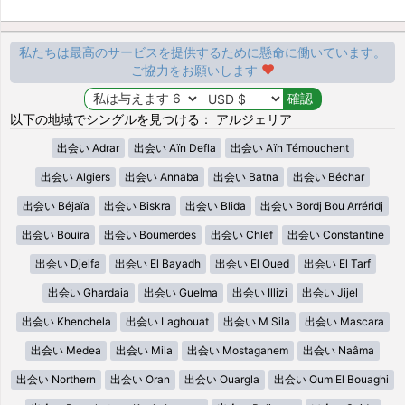
私たちは最高のサービスを提供するために懸命に働いています。
ご協力をお願いします
以下の地域でシングルを見つける： アルジェリア
出会い Adrar
出会い Aïn Defla
出会い Aïn Témouchent
出会い Algiers
出会い Annaba
出会い Batna
出会い Béchar
出会い Béjaïa
出会い Biskra
出会い Blida
出会い Bordj Bou Arréridj
出会い Bouira
出会い Boumerdes
出会い Chlef
出会い Constantine
出会い Djelfa
出会い El Bayadh
出会い El Oued
出会い El Tarf
出会い Ghardaia
出会い Guelma
出会い Illizi
出会い Jijel
出会い Khenchela
出会い Laghouat
出会い M Sila
出会い Mascara
出会い Medea
出会い Mila
出会い Mostaganem
出会い Naâma
出会い Northern
出会い Oran
出会い Ouargla
出会い Oum El Bouaghi