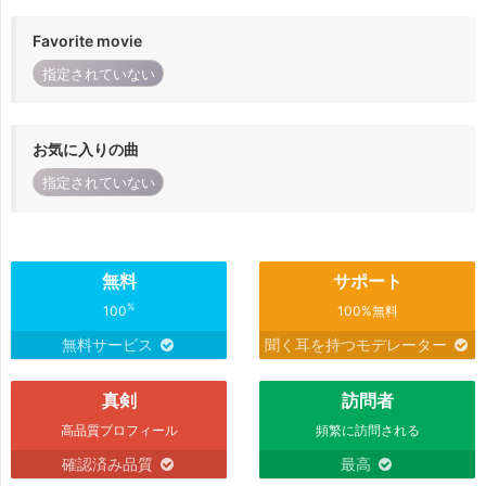
Favorite movie
指定されていない
お気に入りの曲
指定されていない
無料
サポート
%
100
100%無料
無料サービス
聞く耳を持つモデレーター
真剣
訪問者
高品質プロフィール
頻繁に訪問される
確認済み品質
最高