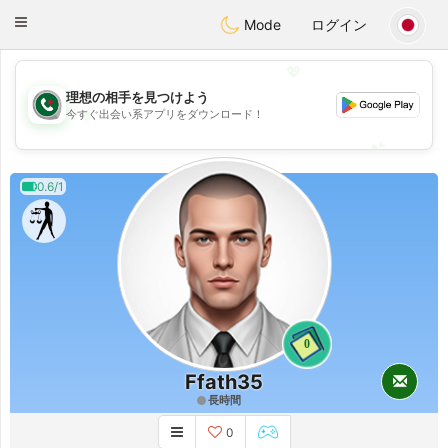
Weshrak
Toggle
Mode
ログイン
navigation
💖
理想の相手を見つけよう
💖
今すぐ出会い系アプリをダウンロード！
💕
💕
0.6/1
0
Ffath35
長時間
0