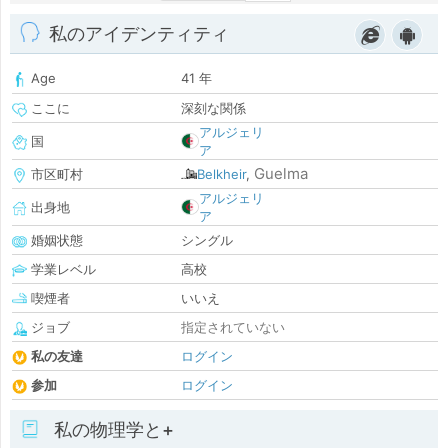
私のアイデンティティ
Age
41 年
ここに
深刻な関係
アルジェリ
国
ア
Guelma
市区町村
Belkheir
,
アルジェリ
出身地
ア
婚姻状態
シングル
学業レベル
高校
喫煙者
いいえ
ジョブ
指定されていない
私の友達
ログイン
参加
ログイン
私の物理学と+