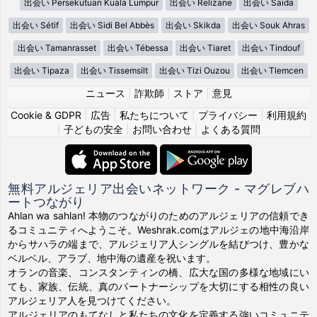
出会い Persekutuan Kuala Lumpur
出会い Relizane
出会い Saida
出会い Sétif
出会い Sidi Bel Abbès
出会い Skikda
出会い Souk Ahras
出会い Tamanrasset
出会い Tébessa
出会い Tiaret
出会い Tindouf
出会い Tipaza
出会い Tissemsilt
出会い Tizi Ouzou
出会い Tlemcen
ニュース
|
詐欺師
|
ストア
|
意見
Cookie & GDPR
|
広告
|
私たちについて
|
プライバシー
|
利用規約
|
子どもの安全
|
お問い合わせ
|
よくある質問
無料アルジェリア出会いネットワーク - マグレブハ
ートつながり
Ahlan wa sahlan! 本物のつながりのためのアルジェリアの信頼でき
るコミュニティへようこそ。Weshrak.comはアルジェの地中海沿岸
からサハラの端まで、アルジェリア人シングルを結びつけ、豊かな
ベルベル、アラブ、地中海の遺産を祝います。
オランの音楽、コンスタンティンの橋、広大な国の多様な地域にい
ても、家族、伝統、真のパートナーシップを大切にする相性の良い
アルジェリア人を見つけてください。
アルジェリアのもてなしと私たちの文化を定義する強いコミュニテ