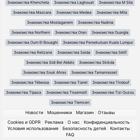
Знакомства Khenchela
Знакомства Laghouat
Знакомства M Sila
Знакомства Mascara
Знакомства Medea
Знакомства Mila
Знакомства Mostaganem
Знакомства Naâma
Знакомства Northern
Знакомства Oran
Знакомства Ouargla
Знакомства Oum El Bouaghi
Знакомства Persekutuan Kuala Lumpur
Знакомства Relizane
Знакомства Saida
Знакомства Sétif
Знакомства Sidi Bel Abbès
Знакомства Skikda
Знакомства Souk Ahras
Знакомства Tamanrasset
Знакомства Tébessa
Знакомства Tiaret
Знакомства Tindouf
Знакомства Tipaza
Знакомства Tissemsilt
Знакомства Tizi Ouzou
Знакомства Tlemcen
Новости
|
Мошенники
|
Магазин
|
Отзывы
Cookies и GDPR
|
Реклама
|
О нас
|
Конфиденциальность
|
Условия использования
|
Безопасность детей
|
Контакты
|
FAQ