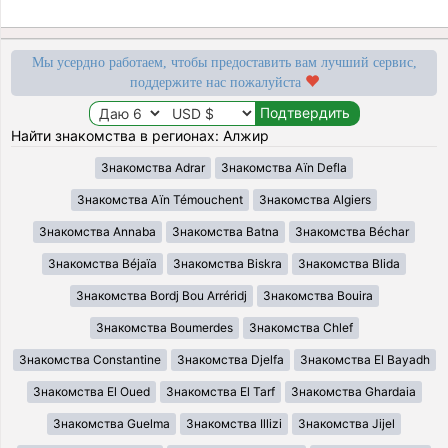
Мы усердно работаем, чтобы предоставить вам лучший сервис,
поддержите нас пожалуйста
Найти знакомства в регионах: Алжир
Знакомства Adrar
Знакомства Aïn Defla
Знакомства Aïn Témouchent
Знакомства Algiers
Знакомства Annaba
Знакомства Batna
Знакомства Béchar
Знакомства Béjaïa
Знакомства Biskra
Знакомства Blida
Знакомства Bordj Bou Arréridj
Знакомства Bouira
Знакомства Boumerdes
Знакомства Chlef
Знакомства Constantine
Знакомства Djelfa
Знакомства El Bayadh
Знакомства El Oued
Знакомства El Tarf
Знакомства Ghardaia
Знакомства Guelma
Знакомства Illizi
Знакомства Jijel