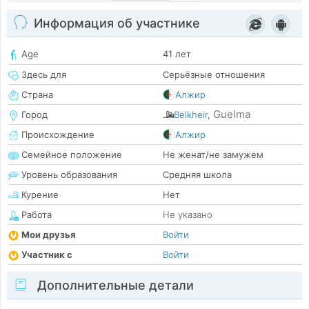
Информация об участнике
Age
41 лет
Здесь для
Серьёзные отношения
Страна
Алжир
Guelma
Город
Belkheir
,
Происхождение
Алжир
Семейное положение
Не женат/не замужем
Уровень образования
Средняя школа
Курение
Нет
Работа
Не указано
Мои друзья
Войти
Участник с
Войти
Дополнительные детали