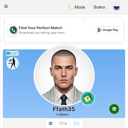
Weshrak
Toggle
Mode
Войти
navigation
💖
Find Your Perfect Match
💖
Download our dating app now!
💕
💕
0.6/1
0
Ffath35
Давно
0