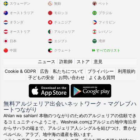
スウェーデン
無効
ペット
オーストラリア
モロッコ
ブラジル
オランダ
チュニジア
フィリピン
オーストリア
アルジェリア
レバノン
日本
エジプト
湾岸
中国
クウェート
すべてのリスト
ニュース
|
詐欺師
|
ストア
|
意見
Cookie & GDPR
|
広告
|
私たちについて
|
プライバシー
|
利用規約
|
子どもの安全
|
お問い合わせ
|
よくある質問
無料アルジェリア出会いネットワーク - マグレブハ
ートつながり
Ahlan wa sahlan! 本物のつながりのためのアルジェリアの信頼でき
るコミュニティへようこそ。Weshrak.comはアルジェの地中海沿岸
からサハラの端まで、アルジェリア人シングルを結びつけ、豊かな
ベルベル、アラブ、地中海の遺産を祝います。