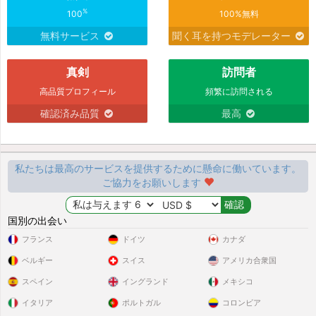
%
100
100%無料
無料サービス
聞く耳を持つモデレーター
真剣
訪問者
高品質プロフィール
頻繁に訪問される
確認済み品質
最高
私たちは最高のサービスを提供するために懸命に働いています。
ご協力をお願いします
国別の出会い
フランス
ドイツ
カナダ
ベルギー
スイス
アメリカ合衆国
スペイン
イングランド
メキシコ
イタリア
ポルトガル
コロンビア