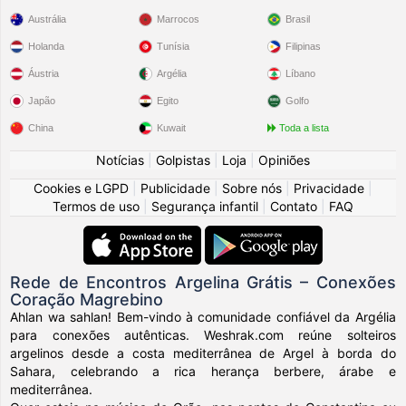
Austrália
Marrocos
Brasil
Holanda
Tunísia
Filipinas
Áustria
Argélia
Líbano
Japão
Egito
Golfo
China
Kuwait
Toda a lista
Notícias
|
Golpistas
|
Loja
|
Opiniões
Cookies e LGPD
|
Publicidade
|
Sobre nós
|
Privacidade
|
Termos de uso
|
Segurança infantil
|
Contato
|
FAQ
Rede de Encontros Argelina Grátis – Conexões
Coração Magrebino
Ahlan wa sahlan! Bem-vindo à comunidade confiável da Argélia
para conexões autênticas. Weshrak.com reúne solteiros
argelinos desde a costa mediterrânea de Argel à borda do
Sahara, celebrando a rica herança berbere, árabe e
mediterrânea.