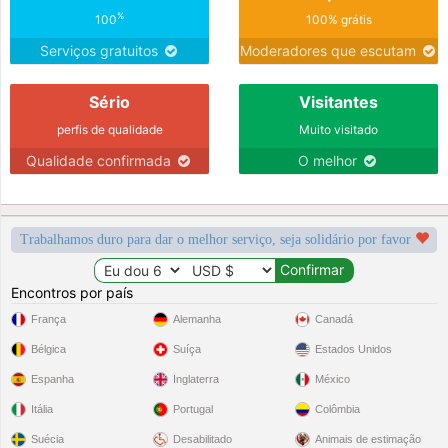
%
100
100% grátis
Serviços gratuitos
Moderadores que escutam
Sério
Visitantes
perfis de qualidade
Muito visitado
Qualidade confirmada
O melhor
Trabalhamos duro para dar o melhor serviço, seja solidário por favor
Encontros por país
França
Alemanha
Canadá
Bélgica
Suíça
Estados Unidos
Espanha
Inglaterra
México
Itália
Portugal
Colômbia
Suécia
Desabilitado
Animais de estimação