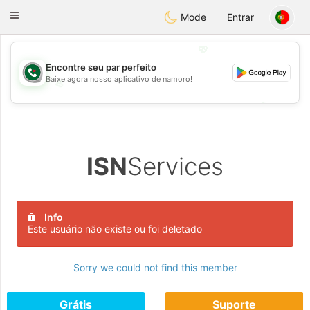
Weshrak
Toggle
Mode
Entrar
navigation
💖
Encontre seu par perfeito
Baixe agora nosso aplicativo de namoro!
💖
💕
💕
ISN
Services
Info
Este usuário não existe ou foi deletado
Sorry we could not find this member
Grátis
Suporte