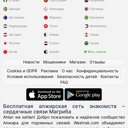
Италия
Португалия
Колумбия
Швеция
Инвалиды
Питомцы
Австралия
Марокко
Бразилия
Нидерланды
Тунис
Филиппины
Австрия
Алжир
Ливан
Япония
Египет
Залив
Китай
Кувейт
Весь список
Новости
|
Мошенники
|
Магазин
|
Отзывы
Cookies и GDPR
|
Реклама
|
О нас
|
Конфиденциальность
|
Условия использования
|
Безопасность детей
|
Контакты
|
FAQ
Бесплатная алжирская сеть знакомств –
сердечные связи Магриба
Ahlan wa sahlan! Добро пожаловать в надёжное сообщество
Алжира для подлинных связей. Weshrak.com объединяет