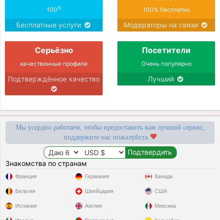
%
100
100% бесплатно
Бесплатные услуги
Модераторы на связи
Серьёзно
Посетители
качественные профили
Очень популярно
Подтверждённое качество
Лучший
Мы усердно работаем, чтобы предоставить вам лучший сервис,
поддержите нас пожалуйста
Знакомства по странам
Франция
Германия
Канада
Бельгия
Швейцария
США
Испания
Англия
Мексика