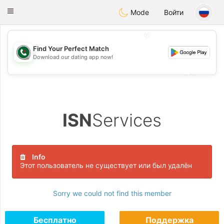
Weshrak
Toggle
Mode
Войти
navigation
💖
Find Your Perfect Match
Download our dating app now!
💖
💕
💕
ISN
Services
Info
Этот пользователь не существует или был удалён
Sorry we could not find this member
Бесплатно
Поддержка