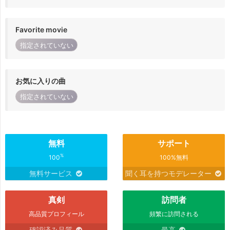
Favorite movie
指定されていない
お気に入りの曲
指定されていない
無料
サポート
%
100
100%無料
無料サービス
聞く耳を持つモデレーター
真剣
訪問者
高品質プロフィール
頻繁に訪問される
確認済み品質
最高