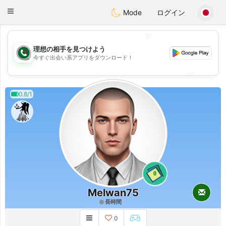
Weshrak
Toggle
Mode
ログイン
navigation
💖
理想の相手を見つけよう
💖
今すぐ出会い系アプリをダウンロード！
💕
💕
0.8/1
0
Melwan75
長時間
0