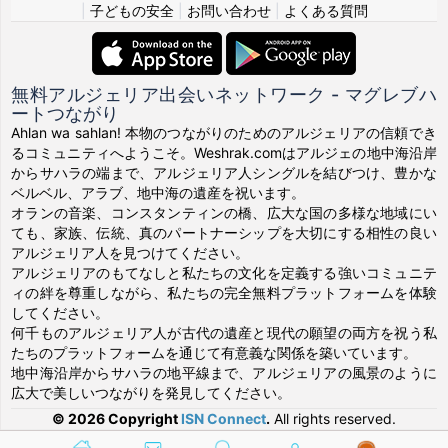
|
子どもの安全
|
お問い合わせ
|
よくある質問
無料アルジェリア出会いネットワーク - マグレブハ
ートつながり
Ahlan wa sahlan! 本物のつながりのためのアルジェリアの信頼でき
るコミュニティへようこそ。Weshrak.comはアルジェの地中海沿岸
からサハラの端まで、アルジェリア人シングルを結びつけ、豊かな
ベルベル、アラブ、地中海の遺産を祝います。
オランの音楽、コンスタンティンの橋、広大な国の多様な地域にい
ても、家族、伝統、真のパートナーシップを大切にする相性の良い
アルジェリア人を見つけてください。
アルジェリアのもてなしと私たちの文化を定義する強いコミュニテ
ィの絆を尊重しながら、私たちの完全無料プラットフォームを体験
してください。
何千ものアルジェリア人が古代の遺産と現代の願望の両方を祝う私
たちのプラットフォームを通じて有意義な関係を築いています。
地中海沿岸からサハラの地平線まで、アルジェリアの風景のように
広大で美しいつながりを発見してください。
© 2026 Copyright
ISN Connect
.
All rights reserved.