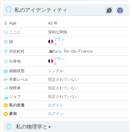
私のアイデンティティ
Age
42 年
ここに
深刻な関係
フラン
国
ス
Île-de-France
市区町村
Paris
,
フラン
出身地
ス
婚姻状態
シングル
学業レベル
指定されていない
喫煙者
指定されていない
ジョブ
指定されていない
私の友達
ログイン
参加
ログイン
私の物理学と+