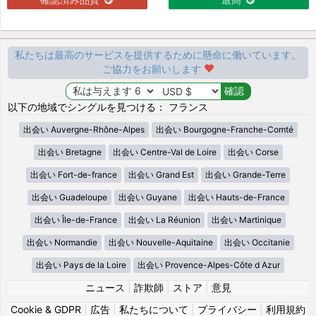
私たちは最高のサービスを提供するために懸命に働いています。
ご協力をお願いします
以下の地域でシングルを見つける： フランス
出会い Auvergne-Rhône-Alpes
出会い Bourgogne-Franche-Comté
出会い Bretagne
出会い Centre-Val de Loire
出会い Corse
出会い Fort-de-france
出会い Grand Est
出会い Grande-Terre
出会い Guadeloupe
出会い Guyane
出会い Hauts-de-France
出会い Île-de-France
出会い La Réunion
出会い Martinique
出会い Normandie
出会い Nouvelle-Aquitaine
出会い Occitanie
出会い Pays de la Loire
出会い Provence-Alpes-Côte d Azur
ニュース
|
詐欺師
|
ストア
|
意見
Cookie & GDPR
|
広告
|
私たちについて
|
プライバシー
|
利用規約