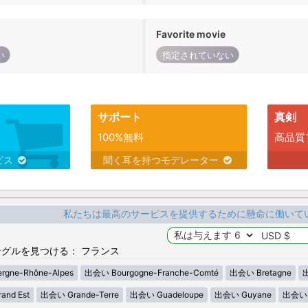
Favorite movie
い
指定されていない
サポート
真剣
100%無料
高品質
ビス
聞く耳を持つモデレーター
私たちは最高のサービスを提供するために懸命に働いて
グルを見つける： フランス
gne-Rhône-Alpes
出会い Bourgogne-Franche-Comté
出会い Bretagne
出
nd Est
出会い Grande-Terre
出会い Guadeloupe
出会い Guyane
出会い H