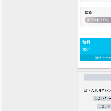
飲酒
指定されていな
無料
%
100
無料サー
以下の地域でシン
出会い Auver
出会い Gra