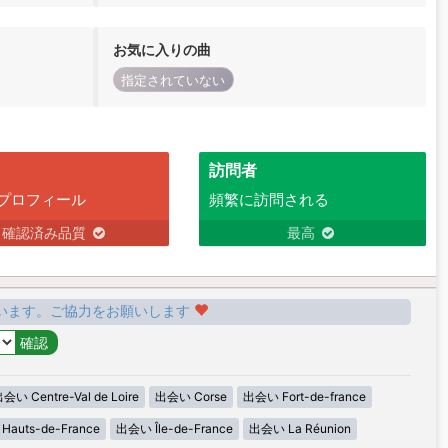
お気に入りの曲
指定されていない
訪問者
プロフィール
頻繁に訪問される
確認済み品質
最高
います。ご協力をお願いします
会い Centre-Val de Loire
出会い Corse
出会い Fort-de-france
auts-de-France
出会い Île-de-France
出会い La Réunion