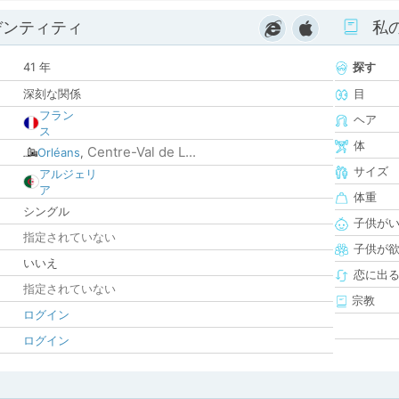
デンティティ
私
41 年
探す
深刻な関係
目
フラン
ヘア
ス
体
Centre-Val de L...
Orléans
,
サイズ
アルジェリ
ア
体重
シングル
子供が
指定されていない
子供が
いいえ
恋に出
指定されていない
宗教
ログイン
ログイン