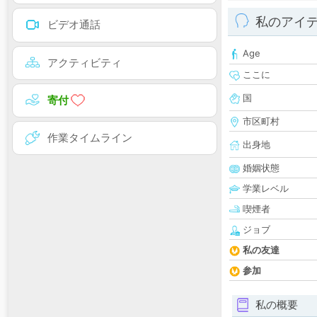
私のアイ
ビデオ通話
Age
アクティビティ
ここに
国
寄付
市区町村
作業タイムライン
出身地
婚姻状態
学業レベル
喫煙者
ジョブ
私の友達
参加
私の概要