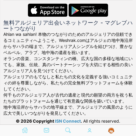
無料アルジェリア出会いネットワーク - マグレブハ
ートつながり
Ahlan wa sahlan! 本物のつながりのためのアルジェリアの信頼でき
るコミュニティへようこそ。Weshrak.comはアルジェの地中海沿岸
からサハラの端まで、アルジェリア人シングルを結びつけ、豊かな
ベルベル、アラブ、地中海の遺産を祝います。
オランの音楽、コンスタンティンの橋、広大な国の多様な地域にい
ても、家族、伝統、真のパートナーシップを大切にする相性の良い
アルジェリア人を見つけてください。
アルジェリアのもてなしと私たちの文化を定義する強いコミュニテ
ィの絆を尊重しながら、私たちの完全無料プラットフォームを体験
してください。
何千ものアルジェリア人が古代の遺産と現代の願望の両方を祝う私
たちのプラットフォームを通じて有意義な関係を築いています。
地中海沿岸からサハラの地平線まで、アルジェリアの風景のように
広大で美しいつながりを発見してください。
© 2026 Copyright
ISN Connect
.
All rights reserved.