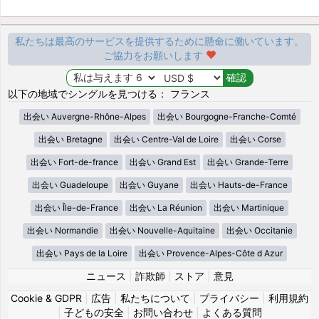
私たちは最高のサービスを提供するために懸命に働いています。
ご協力をお願いします
以下の地域でシングルを見つける： フランス
出会い Auvergne-Rhône-Alpes
出会い Bourgogne-Franche-Comté
出会い Bretagne
出会い Centre-Val de Loire
出会い Corse
出会い Fort-de-france
出会い Grand Est
出会い Grande-Terre
出会い Guadeloupe
出会い Guyane
出会い Hauts-de-France
出会い Île-de-France
出会い La Réunion
出会い Martinique
出会い Normandie
出会い Nouvelle-Aquitaine
出会い Occitanie
出会い Pays de la Loire
出会い Provence-Alpes-Côte d Azur
ニュース
|
詐欺師
|
ストア
|
意見
Cookie & GDPR
|
広告
|
私たちについて
|
プライバシー
|
利用規約
|
子どもの安全
|
お問い合わせ
|
よくある質問