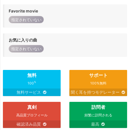
Favorite movie
指定されていない
お気に入りの曲
指定されていない
無料
サポート
%
100
100%無料
無料サービス
聞く耳を持つモデレーター
真剣
訪問者
高品質プロフィール
頻繁に訪問される
確認済み品質
最高