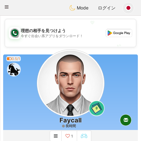
Weshrak
Toggle
Mode
ログイン
navigation
💖
理想の相手を見つけよう
💖
今すぐ出会い系アプリをダウンロード！
💕
💕
0.5/1
0
Faycall
長時間
1