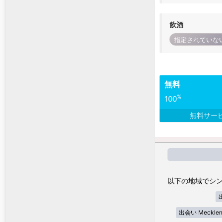
飲酒
指定されていな
無料
%
100
無料サー
以下の地域でシン
出会い Mecklenb