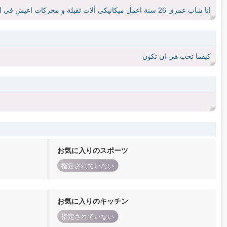
انا شاب عمري 26 سنة اعمل ميكانيكي ألات ثقيلة و محركات اعيش في المانيا منذ 6 سنوات اعزب. احب الحياة و المرح و الضحك لا احب المشاكل
كيفما تحب هي ان تكون
お気に入りのスポーツ
指定されていない
お気に入りのキッチン
指定されていない