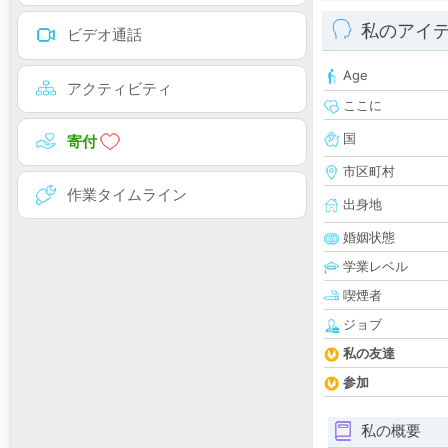
私のアイ
ビデオ通話
Age
アクティビティ
ここに
国
寄付
市区町村
作業タイムライン
出身地
婚姻状態
学業レベル
喫煙者
ジョブ
私の友達
参加
私の概要