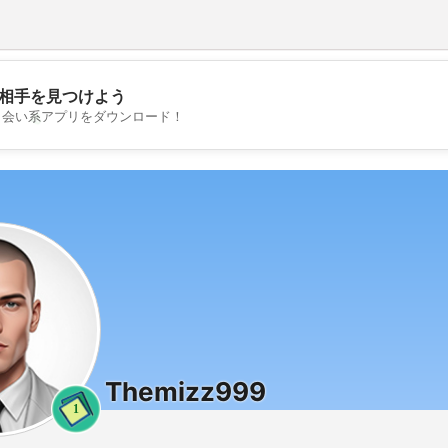
相手を見つけよう
💖
出会い系アプリをダウンロード！
💕
Themizz999
1