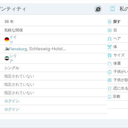
デンティティ
私
36 年
探す
気軽な関係
目
ドイ
ヘア
ツ
体
Schleswig-Holst...
Flensburg
,
サイズ
シリ
ア
体重
シングル
子供が
指定されていない
子供が
指定されていない
恋に出
指定されていない
宗教
ログイン
ログイン