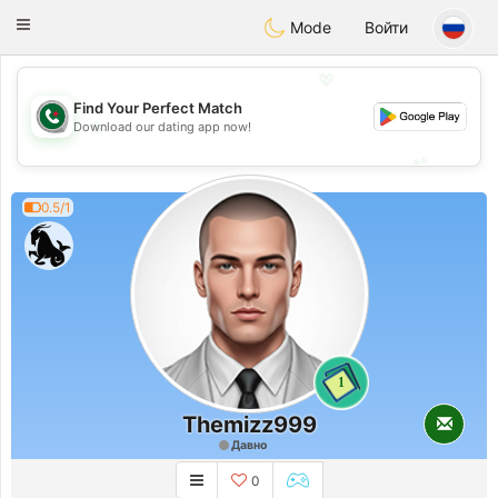
Weshrak
Toggle
Mode
Войти
navigation
💖
Find Your Perfect Match
💖
Download our dating app now!
💕
💕
0.5/1
1
Themizz999
Давно
0