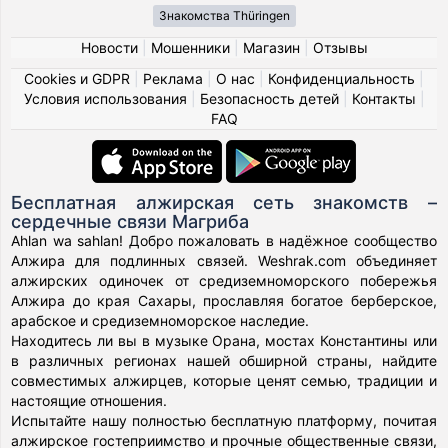
Знакомства Thüringen
Новости
|
Мошенники
|
Магазин
|
Отзывы
Cookies и GDPR
|
Реклама
|
О нас
|
Конфиденциальность
|
Условия использования
|
Безопасность детей
|
Контакты
|
FAQ
Бесплатная алжирская сеть знакомств –
сердечные связи Магриба
Ahlan wa sahlan! Добро пожаловать в надёжное сообщество
Алжира для подлинных связей. Weshrak.com объединяет
алжирских одиночек от средиземноморского побережья
Алжира до края Сахары, прославляя богатое берберское,
арабское и средиземноморское наследие.
Находитесь ли вы в музыке Орана, мостах Константины или
в различных регионах нашей обширной страны, найдите
совместимых алжирцев, которые ценят семью, традиции и
настоящие отношения.
Испытайте нашу полностью бесплатную платформу, почитая
алжирское гостеприимство и прочные общественные связи,