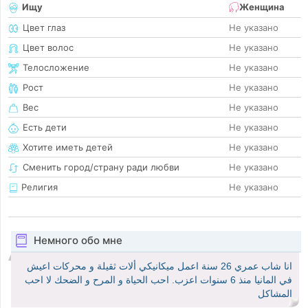
Ищу
Женщина
Цвет глаз
Не указано
Цвет волос
Не указано
Телосложение
Не указано
Рост
Не указано
Вес
Не указано
Есть дети
Не указано
Хотите иметь детей
Не указано
Сменить город/страну ради любви
Не указано
Религия
Не указано
Немного обо мне
انا شاب عمري 26 سنة اعمل ميكانيكي ألات ثقيلة و محركات اعيش
في المانيا منذ 6 سنوات اعزب. احب الحياة و المرح و الضحك لا احب
المشاكل