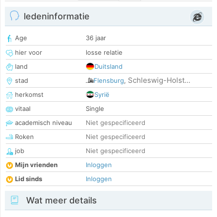
ledeninformatie
Age
36 jaar
hier voor
losse relatie
land
Duitsland
Schleswig-Holst...
stad
Flensburg
,
herkomst
Syrië
vitaal
Single
academisch niveau
Niet gespecificeerd
Roken
Niet gespecificeerd
job
Niet gespecificeerd
Mijn vrienden
Inloggen
Lid sinds
Inloggen
Wat meer details