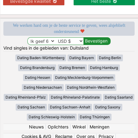
Bevestigde kwaliteit
Het beste
We werken hard om je de beste service te geven, wees alsjeblieft
ondersteunend
Vind singles in de gebieden van: Duitsland
Dating Baden-Württemberg
Dating Bayern
Dating Berlin
Dating Brandenburg
Dating Bremen
Dating Hamburg
Dating Hessen
Dating Mecklenburg-Vorpommern
Dating Niedersachsen
Dating Nordrhein-Westfalen
Dating Rheinland-Pfalz
Dating Rhineland-Palatinate
Dating Saarland
Dating Sachsen
Dating Sachsen-Anhalt
Dating Saxony
Dating Schleswig-Holstein
Dating Thüringen
Nieuws
|
Oplichters
|
Winkel
|
Meningen
Cookies & AVG
|
Reclame
|
Over ons
|
Privacy
|