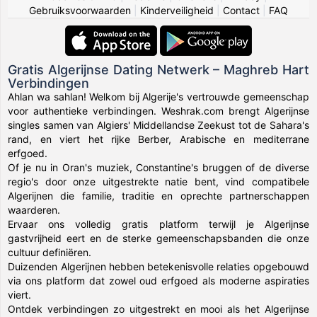
Gebruiksvoorwaarden
|
Kinderveiligheid
|
Contact
|
FAQ
Gratis Algerijnse Dating Netwerk – Maghreb Hart
Verbindingen
Ahlan wa sahlan! Welkom bij Algerije's vertrouwde gemeenschap
voor authentieke verbindingen. Weshrak.com brengt Algerijnse
singles samen van Algiers' Middellandse Zeekust tot de Sahara's
rand, en viert het rijke Berber, Arabische en mediterrane
erfgoed.
Of je nu in Oran's muziek, Constantine's bruggen of de diverse
regio's door onze uitgestrekte natie bent, vind compatibele
Algerijnen die familie, traditie en oprechte partnerschappen
waarderen.
Ervaar ons volledig gratis platform terwijl je Algerijnse
gastvrijheid eert en de sterke gemeenschapsbanden die onze
cultuur definiëren.
Duizenden Algerijnen hebben betekenisvolle relaties opgebouwd
via ons platform dat zowel oud erfgoed als moderne aspiraties
viert.
Ontdek verbindingen zo uitgestrekt en mooi als het Algerijnse