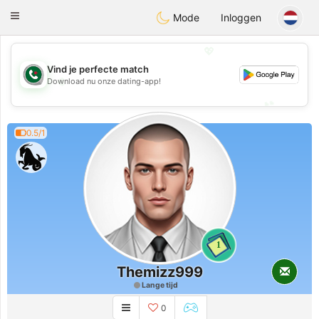
Weshrak
Toggle
Mode
Inloggen
navigation
💖
Vind je perfecte match
💖
Download nu onze dating-app!
💕
💕
0.5/1
1
Themizz999
Lange tijd
0