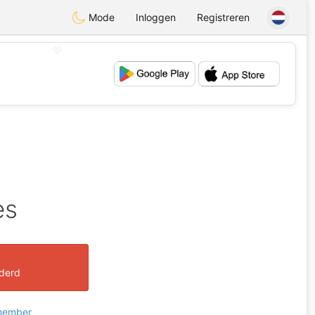
Mode
Inloggen
Registreren
💖
💕
es
jderd
 member