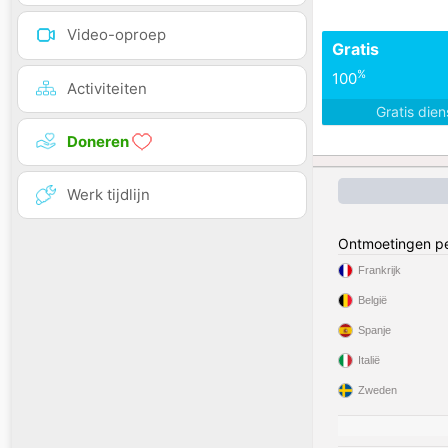
Video-oproep
Gratis
%
100
Activiteiten
Gratis die
Doneren
Werk tijdlijn
Ontmoetingen pe
Frankrijk
België
Spanje
Italië
Zweden