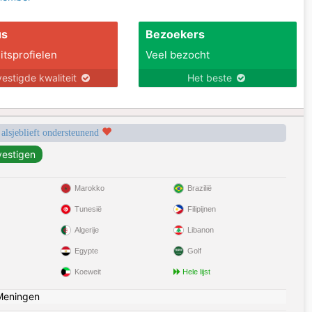
us
Bezoekers
itsprofielen
Veel bezocht
estigde kwaliteit
Het beste
 alsjeblieft ondersteunend
Marokko
Brazilië
Tunesië
Filipijnen
Algerije
Libanon
Egypte
Golf
Koeweit
Hele lijst
Meningen