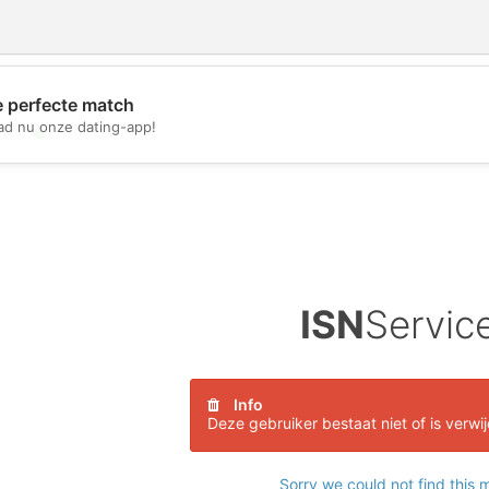
e perfecte match
d nu onze dating-app!
💖
💕
ISN
Servic
Info
Deze gebruiker bestaat niet of is verwi
Sorry we could not find this