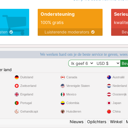
Ondersteuning
Serie
100% gratis
kwalite
nsten
Luisterende moderators
Bev
We werken hard om je de beste service te geven, wees
r land
Duitsland
Canada
Australië
Zwitserland
Verenigde Staten
Nederland
Engeland
Mexico
Oostenrijk
Portugal
Colombia
Japan
Gehandicapt
Huisdieren
China
Nieuws
|
Oplichters
|
Winkel
|