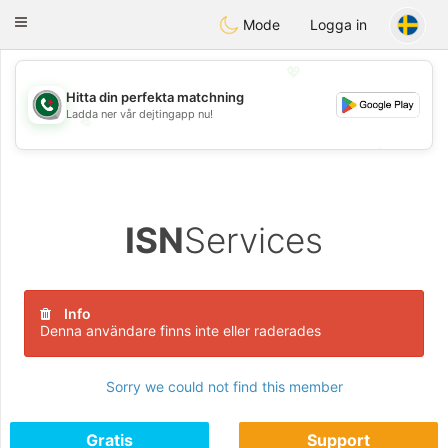
Weshrak
Toggle
Mode
Logga in
navigation
💖
Hitta din perfekta matchning
Ladda ner vår dejtingapp nu!
💖
💕
💕
ISN
Services
Info
Denna användare finns inte eller raderades
Sorry we could not find this member
Gratis
Support