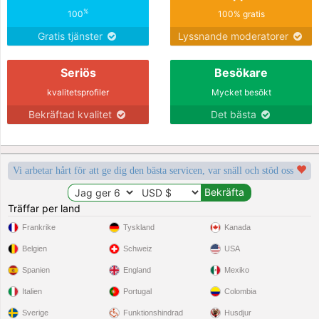
%
100
100% gratis
Gratis tjänster
Lyssnande moderatorer
Seriös
Besökare
kvalitetsprofiler
Mycket besökt
Bekräftad kvalitet
Det bästa
Vi arbetar hårt för att ge dig den bästa servicen, var snäll och stöd oss
Träffar per land
Frankrike
Tyskland
Kanada
Belgien
Schweiz
USA
Spanien
England
Mexiko
Italien
Portugal
Colombia
Sverige
Funktionshindrad
Husdjur