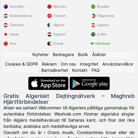
Australien
Marocko
Brasilien
Nederländerna
Tunisien
Filippinerna
Österrike
Algeriet
Libanon
Japan
Egypten
Gulfen
Kina
Kuwait
Hela listan
Nyheter
|
Bedragare
|
Butik
|
Åsikter
Cookies & GDPR
|
Reklam
|
Om oss
|
Integritet
|
Användarvillkor
|
Barnsäkerhet
|
Kontakt
|
FAQ
Gratis Algeriskt Dejtingnätverk – Maghreb
Hjärtförbindelser
Ahlan wa sahlan! Välkommen till Algeriets pålitliga gemenskap för
autentiska förbindelser. Weshrak.com förenar algeriska singlar
från Algiers medelhavskust till Saharas kant, och firar det rika
berbiska, arabiska och medelhavliga arvet.
Oavsett om du är i Orans musik, Constantines broar eller de