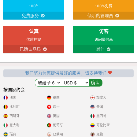
%
100
100%免费
免费服务
倾听的管理员
认真
访客
优质档案
访问量很高
已确认品质
最佳
我们努力为您提供最好的服务，请支持我们
按国家约会
法国
德国
加拿大
比利时
瑞士
美国
西班牙
英国
墨西哥
意大利
葡萄牙
哥伦比亚
瑞典
已禁用
宠物