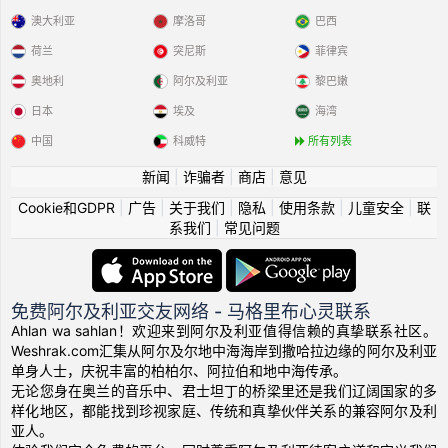
澳大利亚
摩洛哥
巴西
荷兰
突尼斯
菲律宾
奥地利
阿尔及利亚
黎巴嫩
日本
埃及
海湾
中国
科威特
所有列表
新闻
|
诈骗者
|
商店
|
意见
Cookie和GDPR
|
广告
|
关于我们
|
隐私
|
使用条款
|
儿童安全
|
联
系我们
|
常见问题
免费阿尔及利亚交友网络 - 马格里布心灵联系
Ahlan wa sahlan！欢迎来到阿尔及利亚值得信赖的真挚联系社区。
Weshrak.com汇集从阿尔及尔地中海海岸到撒哈拉边缘的阿尔及利亚
单身人士，庆祝丰富的柏柏尔、阿拉伯和地中海传承。
无论您身在奥兰的音乐中、君士坦丁的桥梁里还是我们辽阔国家的多
样化地区，都能找到珍视家庭、传统和真挚伙伴关系的兼容阿尔及利
亚人。