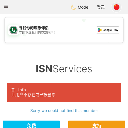
Weshrak
Toggle
Mode
登录
navigation
💖
寻找你的理想伴侣
立即下载我们的交友应用！
💖
💕
💕
ISN
Services
Info
此用户不存在或已被删除
Sorry we could not find this member
免费
支持