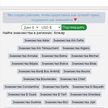
Мы усердно работаем, чтобы предоставить вам лучший сервис,
поддержите нас пожалуйста
Найти знакомства в регионах: Алжир
Знакомства Adrar
Знакомства Aïn Defla
Знакомства Aïn Témouchent
Знакомства Algiers
Знакомства Annaba
Знакомства Batna
Знакомства Béchar
Знакомства Béjaïa
Знакомства Biskra
Знакомства Blida
Знакомства Bordj Bou Arréridj
Знакомства Bouira
Знакомства Boumerdes
Знакомства Chlef
Знакомства Constantine
Знакомства Djelfa
Знакомства El Bayadh
Знакомства El Oued
Знакомства El Tarf
Знакомства Ghardaia
Знакомства Guelma
Знакомства Illizi
Знакомства Jijel