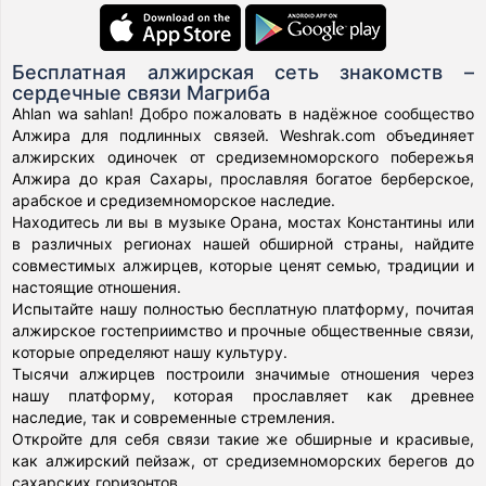
Бесплатная алжирская сеть знакомств –
сердечные связи Магриба
Ahlan wa sahlan! Добро пожаловать в надёжное сообщество
Алжира для подлинных связей. Weshrak.com объединяет
алжирских одиночек от средиземноморского побережья
Алжира до края Сахары, прославляя богатое берберское,
арабское и средиземноморское наследие.
Находитесь ли вы в музыке Орана, мостах Константины или
в различных регионах нашей обширной страны, найдите
совместимых алжирцев, которые ценят семью, традиции и
настоящие отношения.
Испытайте нашу полностью бесплатную платформу, почитая
алжирское гостеприимство и прочные общественные связи,
которые определяют нашу культуру.
Тысячи алжирцев построили значимые отношения через
нашу платформу, которая прославляет как древнее
наследие, так и современные стремления.
Откройте для себя связи такие же обширные и красивые,
как алжирский пейзаж, от средиземноморских берегов до
сахарских горизонтов.