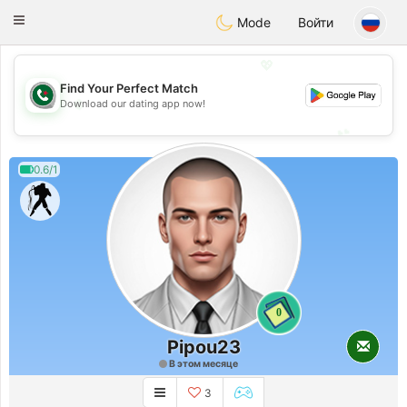
Weshrak
Toggle
Mode
Войти
navigation
💖
Find Your Perfect Match
💖
Download our dating app now!
💕
💕
0.6/1
0
Pipou23
В этом месяце
3