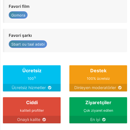
Favori film
Gomora
Favori şarkı
Sbart ou taal adabi
Ücretsiz
Destek
%
100
100% ücretsiz
Ücretsiz hizmetler
Dinleyen moderatörler
Ciddi
Ziyaretçiler
kaliteli profiller
Çok ziyaret edilen
Onaylı kalite
En iyi