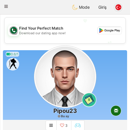
Weshrak
Toggle
Mode
Giriş
navigation
💖
Find Your Perfect Match
💖
Download our dating app now!
💕
💕
0.6/1
0
Pipou23
Bu ay
3