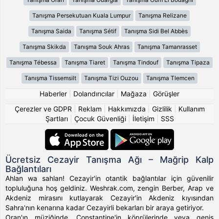
Tanışma Persekutuan Kuala Lumpur
Tanışma Relizane
Tanışma Saida
Tanışma Sétif
Tanışma Sidi Bel Abbès
Tanışma Skikda
Tanışma Souk Ahras
Tanışma Tamanrasset
Tanışma Tébessa
Tanışma Tiaret
Tanışma Tindouf
Tanışma Tipaza
Tanışma Tissemsilt
Tanışma Tizi Ouzou
Tanışma Tlemcen
Haberler
|
Dolandırıcılar
|
Mağaza
|
Görüşler
Çerezler ve GDPR
|
Reklam
|
Hakkımızda
|
Gizlilik
|
Kullanım
Şartları
|
Çocuk Güvenliği
|
İletişim
|
SSS
Ücretsiz Cezayir Tanışma Ağı – Mağrip Kalp
Bağlantıları
Ahlan wa sahlan! Cezayir'in otantik bağlantılar için güvenilir
topluluğuna hoş geldiniz. Weshrak.com, zengin Berber, Arap ve
Akdeniz mirasını kutlayarak Cezayir'in Akdeniz kıyısından
Sahra'nın kenarına kadar Cezayirli bekarları bir araya getiriyor.
Oran'ın müziğinde, Constantine'in köprülerinde veya geniş