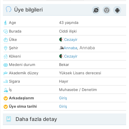
Üye bilgileri
Age
43 yaşında
Burada
Ciddi ilişki
Ülke
Cezayir
Annaba
Şehir
Annaba
,
Kökeni
Cezayir
Medeni durum
Bekar
Akademik düzey
Yüksek Lisans derecesi
Sigara
Hayır
İş
Muhasebe / Denetim
Arkadaşlarım
Giriş
Üye olma tarihi
Giriş
Daha fazla detay