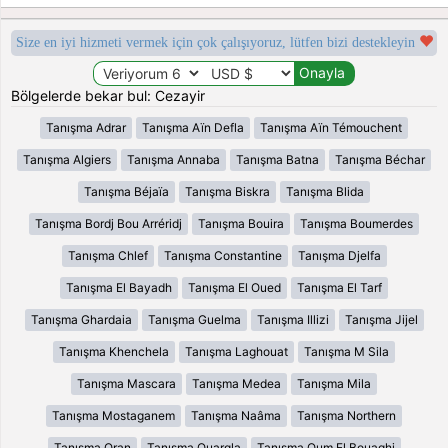
Size en iyi hizmeti vermek için çok çalışıyoruz, lütfen bizi destekleyin
Bölgelerde bekar bul: Cezayir
Tanışma Adrar
Tanışma Aïn Defla
Tanışma Aïn Témouchent
Tanışma Algiers
Tanışma Annaba
Tanışma Batna
Tanışma Béchar
Tanışma Béjaïa
Tanışma Biskra
Tanışma Blida
Tanışma Bordj Bou Arréridj
Tanışma Bouira
Tanışma Boumerdes
Tanışma Chlef
Tanışma Constantine
Tanışma Djelfa
Tanışma El Bayadh
Tanışma El Oued
Tanışma El Tarf
Tanışma Ghardaia
Tanışma Guelma
Tanışma Illizi
Tanışma Jijel
Tanışma Khenchela
Tanışma Laghouat
Tanışma M Sila
Tanışma Mascara
Tanışma Medea
Tanışma Mila
Tanışma Mostaganem
Tanışma Naâma
Tanışma Northern
Tanışma Oran
Tanışma Ouargla
Tanışma Oum El Bouaghi