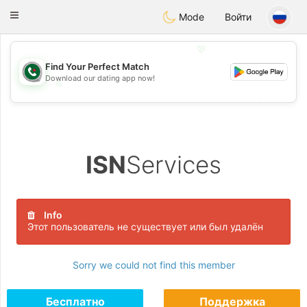
Weshrak
Toggle
Mode
Войти
navigation
💖
Find Your Perfect Match
Download our dating app now!
💖
💕
💕
ISN
Services
Info
Этот пользователь не существует или был удалён
Sorry we could not find this member
Бесплатно
Поддержка