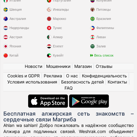
Италия
Португалия
Колумбия
Швеция
Инвалиды
Питомцы
Австралия
Марокко
Бразилия
Нидерланды
Тунис
Филиппины
Австрия
Алжир
Ливан
Япония
Египет
Залив
Китай
Кувейт
Весь список
Новости
|
Мошенники
|
Магазин
|
Отзывы
Cookies и GDPR
|
Реклама
|
О нас
|
Конфиденциальность
|
Условия использования
|
Безопасность детей
|
Контакты
|
FAQ
Бесплатная алжирская сеть знакомств –
сердечные связи Магриба
Ahlan wa sahlan! Добро пожаловать в надёжное сообщество
Алжира для подлинных связей. Weshrak.com объединяет