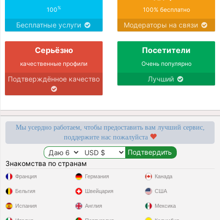
%
100
100% бесплатно
Бесплатные услуги
Модераторы на связи
Серьёзно
Посетители
качественные профили
Очень популярно
Подтверждённое качество
Лучший
Мы усердно работаем, чтобы предоставить вам лучший сервис,
поддержите нас пожалуйста
Знакомства по странам
Франция
Германия
Канада
Бельгия
Швейцария
США
Испания
Англия
Мексика