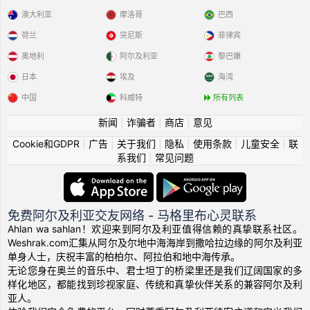
澳大利亚
摩洛哥
巴西
荷兰
突尼斯
菲律宾
奥地利
阿尔及利亚
黎巴嫩
日本
埃及
海湾
中国
科威特
所有列表
新闻
|
诈骗者
|
商店
|
意见
Cookie和GDPR
|
广告
|
关于我们
|
隐私
|
使用条款
|
儿童安全
|
联
系我们
|
常见问题
免费阿尔及利亚交友网络 - 马格里布心灵联系
Ahlan wa sahlan！欢迎来到阿尔及利亚值得信赖的真挚联系社区。
Weshrak.com汇集从阿尔及尔地中海海岸到撒哈拉边缘的阿尔及利亚
单身人士，庆祝丰富的柏柏尔、阿拉伯和地中海传承。
无论您身在奥兰的音乐中、君士坦丁的桥梁里还是我们辽阔国家的多
样化地区，都能找到珍视家庭、传统和真挚伙伴关系的兼容阿尔及利
亚人。