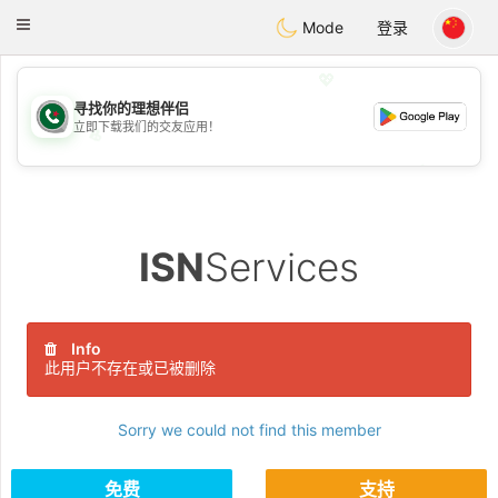
Weshrak
Toggle
Mode
登录
navigation
💖
寻找你的理想伴侣
立即下载我们的交友应用！
💖
💕
💕
ISN
Services
Info
此用户不存在或已被删除
Sorry we could not find this member
免费
支持