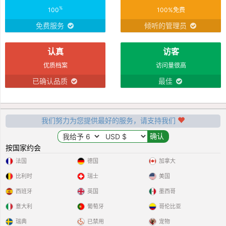
%
100
100%免费
免费服务
倾听的管理员
认真
访客
优质档案
访问量很高
已确认品质
最佳
我们努力为您提供最好的服务，请支持我们
按国家约会
法国
德国
加拿大
比利时
瑞士
美国
西班牙
英国
墨西哥
意大利
葡萄牙
哥伦比亚
瑞典
已禁用
宠物