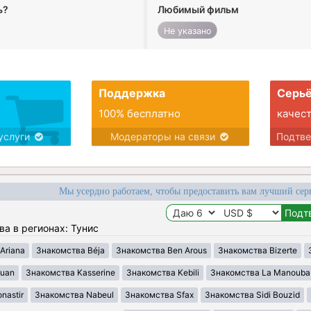
ь?
Любимый фильм
Не указано
Поддержка
Серьё
100% бесплатно
качес
услуги
Модераторы на связи
Подтв
Мы усердно работаем, чтобы предоставить вам лучший сер
ва в регионах: Тунис
Ariana
Знакомства Béja
Знакомства Ben Arous
Знакомства Bizerte
ouan
Знакомства Kasserine
Знакомства Kebili
Знакомства La Manouba
nastir
Знакомства Nabeul
Знакомства Sfax
Знакомства Sidi Bouzid