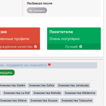
Любимая песня
Не указано
зно
Посетители
твенные профили
Очень популярно
ерждённое качество
Лучший
вис, поддержите нас пожалуйста
Знакомства Gabès
Знакомства Gafsa
Знакомства Jendouba
Знакомства Le Kef
Знакомства Mahdia
Знакомства Médenine
Знакомства Siliana
Знакомства Sousse
Знакомства Tataouine