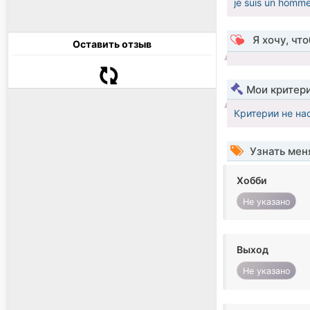
je suis un homme
Я хочу, чт
Оставить отзыв
Мои критер
Критерии не на
Узнать мен
Хобби
Не указано
Выход
Не указано