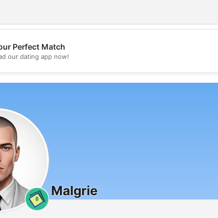
our Perfect Match
💖
d our dating app now!
💕
Malgrie
0