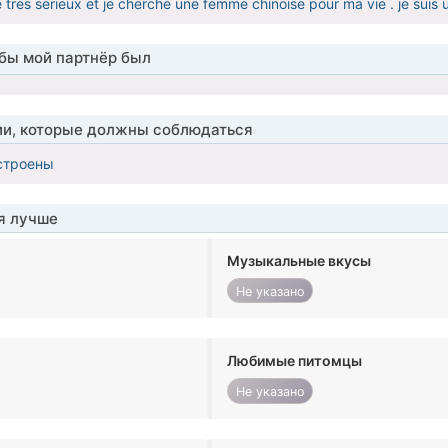
 tres serieux et je cherche une femme chinoise pour ma vie . je suis
обы мой партнёр был
ии, которые должны соблюдаться
строены
я лучше
Музыкальные вкусы
Не указано
Любимые питомцы
Не указано