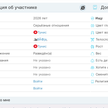
ия об участнике
Доп
2026 лет
Ищу
Серьёзные отношения
Цвет гл
Тунис
Цвет в
BÃ©ja
,
Телосл
е
Тунис
Рост
жение
Разведён(а)
Вес
вания
Не указано
Есть де
Не указано
Хотите 
Не указано
Сменит
Войти
Религия
Войти
о мне