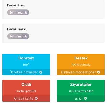
Favori film
Belirtilmemiş
Favori şarkı
Belirtilmemiş
Ücretsiz
Destek
%
100
100% ücretsiz
Ücretsiz hizmetler
Dinleyen moderatörler
Ciddi
Ziyaretçiler
kaliteli profiller
Çok ziyaret edilen
Onaylı kalite
En iyi