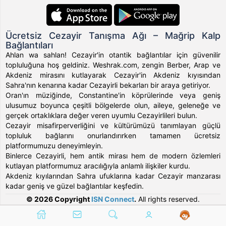
Ücretsiz Cezayir Tanışma Ağı – Mağrip Kalp
Bağlantıları
Ahlan wa sahlan! Cezayir'in otantik bağlantılar için güvenilir
topluluğuna hoş geldiniz. Weshrak.com, zengin Berber, Arap ve
Akdeniz mirasını kutlayarak Cezayir'in Akdeniz kıyısından
Sahra'nın kenarına kadar Cezayirli bekarları bir araya getiriyor.
Oran'ın müziğinde, Constantine'in köprülerinde veya geniş
ulusumuz boyunca çeşitli bölgelerde olun, aileye, geleneğe ve
gerçek ortaklıklara değer veren uyumlu Cezayirlileri bulun.
Cezayir misafirperverliğini ve kültürümüzü tanımlayan güçlü
topluluk bağlarını onurlandırırken tamamen ücretsiz
platformumuzu deneyimleyin.
Binlerce Cezayirli, hem antik mirası hem de modern özlemleri
kutlayan platformumuz aracılığıyla anlamlı ilişkiler kurdu.
Akdeniz kıyılarından Sahra ufuklarına kadar Cezayir manzarası
kadar geniş ve güzel bağlantılar keşfedin.
© 2026 Copyright
ISN Connect
.
All rights reserved.