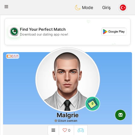
Weshrak
Toggle
Mode
Giriş
navigation
💖
Find Your Perfect Match
💖
Download our dating app now!
💕
💕
0.1/1
0
Malgrie
Uzun zaman
0