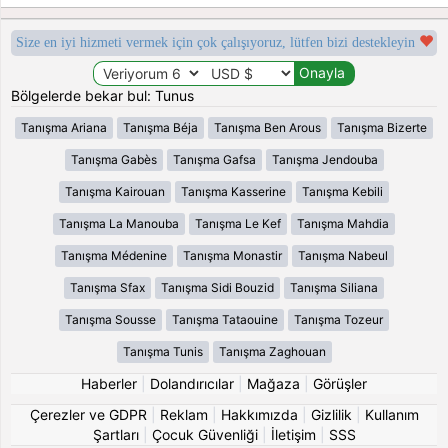
Size en iyi hizmeti vermek için çok çalışıyoruz, lütfen bizi destekleyin
Bölgelerde bekar bul: Tunus
Tanışma Ariana
Tanışma Béja
Tanışma Ben Arous
Tanışma Bizerte
Tanışma Gabès
Tanışma Gafsa
Tanışma Jendouba
Tanışma Kairouan
Tanışma Kasserine
Tanışma Kebili
Tanışma La Manouba
Tanışma Le Kef
Tanışma Mahdia
Tanışma Médenine
Tanışma Monastir
Tanışma Nabeul
Tanışma Sfax
Tanışma Sidi Bouzid
Tanışma Siliana
Tanışma Sousse
Tanışma Tataouine
Tanışma Tozeur
Tanışma Tunis
Tanışma Zaghouan
Haberler
|
Dolandırıcılar
|
Mağaza
|
Görüşler
Çerezler ve GDPR
|
Reklam
|
Hakkımızda
|
Gizlilik
|
Kullanım
Şartları
|
Çocuk Güvenliği
|
İletişim
|
SSS