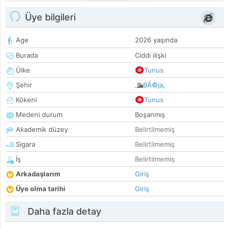
Üye bilgileri
Age
2026 yaşında
Burada
Ciddi ilişki
Ülke
Tunus
Şehir
BÃ©ja
,
Kökeni
Tunus
Medeni durum
Boşanmış
Akademik düzey
Belirtilmemiş
Sigara
Belirtilmemiş
İş
Belirtilmemiş
Arkadaşlarım
Giriş
Üye olma tarihi
Giriş
Daha fazla detay