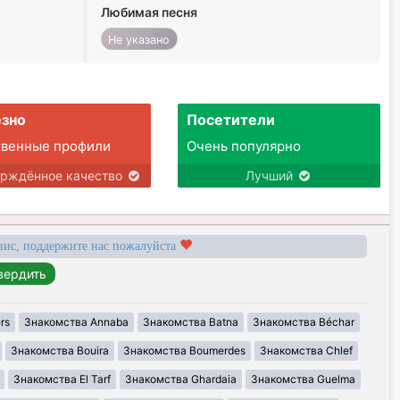
Любимая песня
Не указано
зно
Посетители
твенные профили
Очень популярно
ерждённое качество
Лучший
вис, поддержите нас пожалуйста
rs
Знакомства Annaba
Знакомства Batna
Знакомства Béchar
Знакомства Bouira
Знакомства Boumerdes
Знакомства Chlef
Знакомства El Tarf
Знакомства Ghardaia
Знакомства Guelma