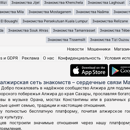
lizi
Знакомства Jijel
Знакомства Khenchela
Знакомства Laghouat
акомства Mila
Знакомства Mostaganem
Знакомства Naâma
Знакомст
El Bouaghi
Знакомства Persekutuan Kuala Lumpur
Знакомства Relizane
da
Знакомства Souk Ahras
Знакомства Tamanrasset
Знакомства Tébe
Знакомства Tissemsilt
Знакомства Tizi Ouzou
Новости
|
Мошенники
|
Магази
es и GDPR
|
Реклама
|
О нас
|
Конфиденциальность
|
Условия исп
алжирская сеть знакомств – сердечные связи М
n! Добро пожаловать в надёжное сообщество Алжира для подли
орского побережья Алжира до края Сахары, прославляя богато
 вы в музыке Орана, мостах Константины или в различных 
рые ценят семью, традиции и настоящие отношения.
у полностью бесплатную платформу, почитая алжирское го
у культуру.
ев построили значимые отношения через нашу платформу
тремления.