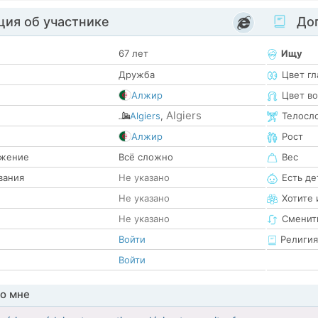
ия об участнике
Доп
67 лет
Ищу
Дружба
Цвет гл
Алжир
Цвет в
Algiers
Algiers
,
Телосл
е
Алжир
Рост
жение
Всё сложно
Вес
вания
Не указано
Есть де
Не указано
Хотите 
Не указано
Сменит
Войти
Религия
Войти
о мне