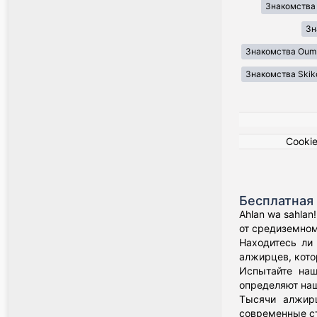
Знакомства Il
Зн
Знакомства Oum 
Знакомства Skik
Cooki
Бесплатная 
Ahlan wa sahla
от средиземном
Находитесь ли
алжирцев, кото
Испытайте наш
определяют наш
Тысячи алжирц
современные с