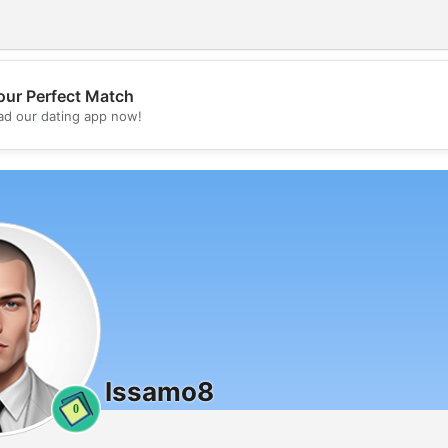
our Perfect Match
💖
d our dating app now!
💕
Issamo8
0