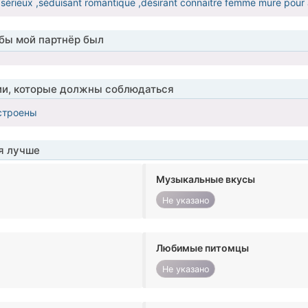
sérieux ,séduisant romantique ,désirant connaitre femme mure pour 
обы мой партнёр был
ии, которые должны соблюдаться
строены
я лучше
Музыкальные вкусы
Не указано
Любимые питомцы
Не указано