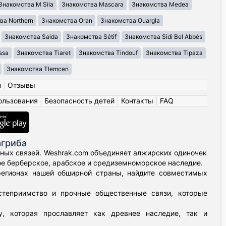
Знакомства M Sila
Знакомства Mascara
Знакомства Medea
ва Northern
Знакомства Oran
Знакомства Ouargla
Знакомства Saida
Знакомства Sétif
Знакомства Sidi Bel Abbès
ssa
Знакомства Tiaret
Знакомства Tindouf
Знакомства Tipaza
Знакомства Tlemcen
н
|
Отзывы
ользования
|
Безопасность детей
|
Контакты
|
FAQ
агриба
нных связей. Weshrak.com объединяет алжирских одиночек
е берберское, арабское и средиземноморское наследие.
регионах нашей обширной страны, найдите совместимых
степриимство и прочные общественные связи, которые
, которая прославляет как древнее наследие, так и