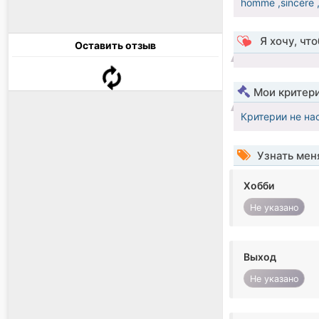
homme ,sincère ,
Я хочу, чт
Оставить отзыв
Мои критер
Критерии не на
Узнать мен
Хобби
Не указано
Выход
Не указано