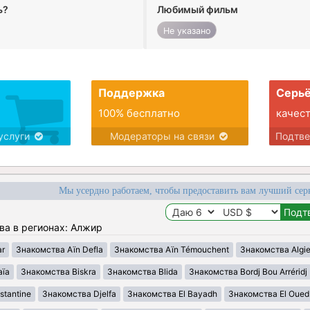
ь?
Любимый фильм
Не указано
Поддержка
Серьё
100% бесплатно
качес
услуги
Модераторы на связи
Подтв
Мы усердно работаем, чтобы предоставить вам лучший сер
ва в регионах: Алжир
ar
Знакомства Aïn Defla
Знакомства Aïn Témouchent
Знакомства Algie
aïa
Знакомства Biskra
Знакомства Blida
Знакомства Bordj Bou Arréridj
tantine
Знакомства Djelfa
Знакомства El Bayadh
Знакомства El Oued