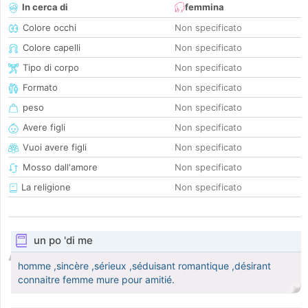
In cerca di
femmina
Colore occhi
Non specificato
Colore capelli
Non specificato
Tipo di corpo
Non specificato
Formato
Non specificato
peso
Non specificato
Avere figli
Non specificato
Vuoi avere figli
Non specificato
Mosso dall'amore
Non specificato
La religione
Non specificato
un po 'di me
homme ,sincère ,sérieux ,séduisant romantique ,désirant
connaitre femme mure pour amitié.