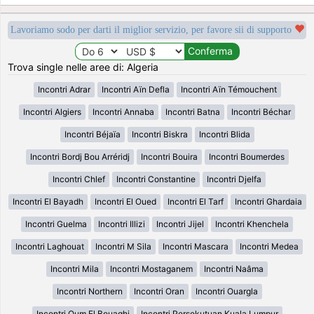
Lavoriamo sodo per darti il miglior servizio, per favore sii di supporto
Trova single nelle aree di: Algeria
Incontri Adrar
Incontri Aïn Defla
Incontri Aïn Témouchent
Incontri Algiers
Incontri Annaba
Incontri Batna
Incontri Béchar
Incontri Béjaïa
Incontri Biskra
Incontri Blida
Incontri Bordj Bou Arréridj
Incontri Bouira
Incontri Boumerdes
Incontri Chlef
Incontri Constantine
Incontri Djelfa
Incontri El Bayadh
Incontri El Oued
Incontri El Tarf
Incontri Ghardaia
Incontri Guelma
Incontri Illizi
Incontri Jijel
Incontri Khenchela
Incontri Laghouat
Incontri M Sila
Incontri Mascara
Incontri Medea
Incontri Mila
Incontri Mostaganem
Incontri Naâma
Incontri Northern
Incontri Oran
Incontri Ouargla
Incontri Oum El Bouaghi
Incontri Persekutuan Kuala Lumpur