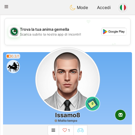
Weshrak
Toggle
Mode
Accedi
navigation
💖
Trova la tua anima gemella
💖
Scarica subito la nostra app di incontri!
💕
💕
0.3/1
0
Issamo8
Molto tempo
1