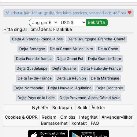
Vi arbetar hårt för att ge dig den bästa servicen, var snäll och stöd oss
Hitta singlar i områdena: Frankrike
Dejta Auvergne-Rhône-Alpes
Dejta Bourgogne-Franche-Comté
Dejta Bretagne
Dejta Centre-Val de Loire
Dejta Corse
Dejta Fort-de-france
Dejta Grand Est
Dejta Grande-Terre
Dejta Guadeloupe
Dejta Guyane
Dejta Hauts-de-France
Dejta Île-de-France
Dejta La Réunion
Dejta Martinique
Dejta Normandie
Dejta Nouvelle-Aquitaine
Dejta Occitanie
Dejta Pays de la Loire
Dejta Provence-Alpes-Côte d Azur
Nyheter
|
Bedragare
|
Butik
|
Åsikter
Cookies & GDPR
|
Reklam
|
Om oss
|
Integritet
|
Användarvillkor
|
Barnsäkerhet
|
Kontakt
|
FAQ