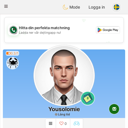
Weshrak
Toggle
Mode
Logga in
navigation
💖
Hitta din perfekta matchning
Ladda ner vår dejtingapp nu!
💖
💕
💕
0.3/1
0
Yousolomie
Lång tid
0