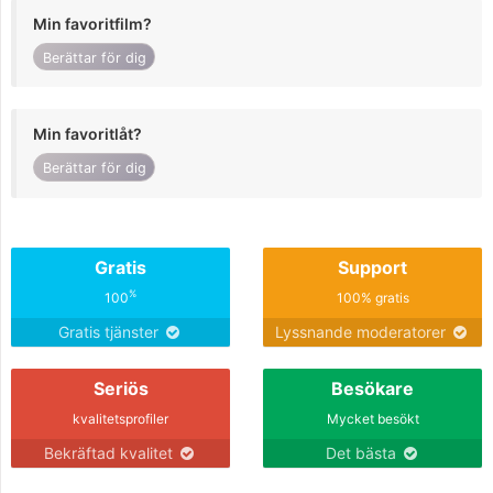
Min favoritfilm?
Berättar för dig
Min favoritlåt?
Berättar för dig
Gratis
Support
%
100
100% gratis
Gratis tjänster
Lyssnande moderatorer
Seriös
Besökare
kvalitetsprofiler
Mycket besökt
Bekräftad kvalitet
Det bästa