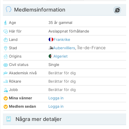
Medlemsinformation
Age
35 år gammal
Här för
Avslappnat förhållande
Land
Frankrike
Île-de-France
Stad
Aubervilliers
,
Origins
Algeriet
Civil status
Single
Akademisk nivå
Berättar för dig
Rökare
Berättar för dig
Jobb
Berättar för dig
Mina vänner
Logga in
Medlem sedan
Logga in
Några mer detaljer