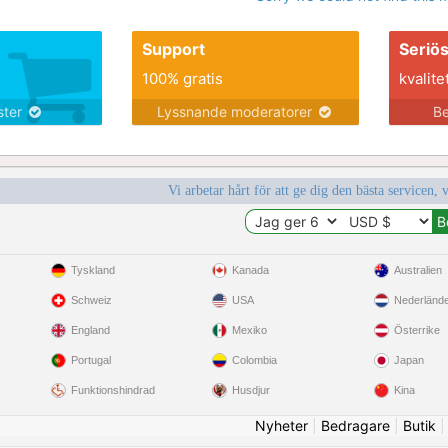
Support
Seriö
100% gratis
kvalite
nster
Lyssnande moderatorer
Be
Vi arbetar hårt för att ge dig den bästa servicen, 
Tyskland
Kanada
Australien
Schweiz
USA
Nederländ
England
Mexiko
Österrike
Portugal
Colombia
Japan
Funktionshindrad
Husdjur
Kina
Nyheter
|
Bedragare
|
Butik