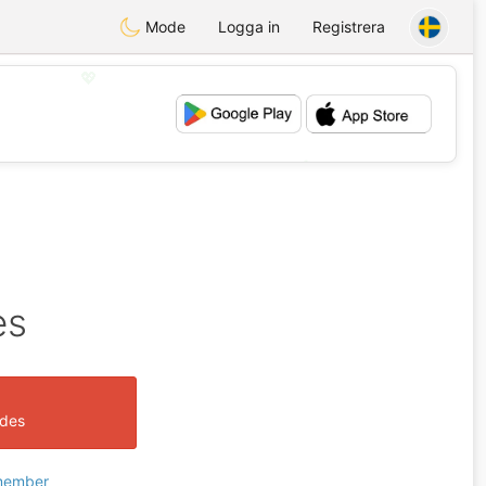
Mode
Logga in
Registrera
💖
💕
es
ades
 member