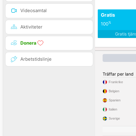
Videosamtal
Gratis
%
100
Aktiviteter
Gratis tjä
Donera
Arbetstidslinje
Träffar per land
Frankrike
Belgien
Spanien
Italien
Sverige