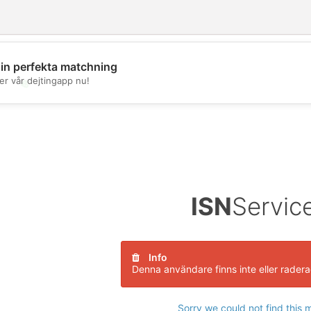
din perfekta matchning
er vår dejtingapp nu!
💖
💕
ISN
Servic
Info
Denna användare finns inte eller rader
Sorry we could not find this