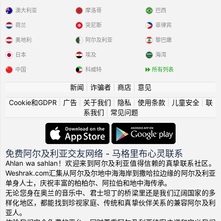
澳大利亚
摩洛哥
巴西
荷兰
突尼斯
菲律宾
奥地利
阿尔及利亚
黎巴嫩
日本
埃及
海湾
中国
科威特
所有列表
新闻
|
诈骗者
|
商店
|
意见
Cookie和GDPR
|
广告
|
关于我们
|
隐私
|
使用条款
|
儿童安全
|
联
系我们
|
常见问题
免费阿尔及利亚交友网络 - 马格里布心灵联系
Ahlan wa sahlan！欢迎来到阿尔及利亚值得信赖的真挚联系社区。
Weshrak.com汇集从阿尔及尔地中海海岸到撒哈拉边缘的阿尔及利亚
单身人士，庆祝丰富的柏柏尔、阿拉伯和地中海传承。
无论您身在奥兰的音乐中、君士坦丁的桥梁里还是我们辽阔国家的多
样化地区，都能找到珍视家庭、传统和真挚伙伴关系的兼容阿尔及利
亚人。