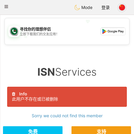
Weshrak
Toggle
Mode
登录
navigation
💖
寻找你的理想伴侣
立即下载我们的交友应用！
💖
💕
💕
ISN
Services
Info
此用户不存在或已被删除
Sorry we could not find this member
免费
支持