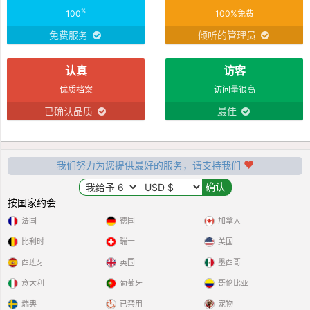
%
100
100%免费
免费服务
倾听的管理员
认真
访客
优质档案
访问量很高
已确认品质
最佳
我们努力为您提供最好的服务，请支持我们
按国家约会
法国
德国
加拿大
比利时
瑞士
美国
西班牙
英国
墨西哥
意大利
葡萄牙
哥伦比亚
瑞典
已禁用
宠物