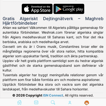
Gratis Algeriskt Dejtingnätverk – Maghreb
Hjärtförbindelser
Ahlan wa sahlan! Välkommen till Algeriets pålitliga gemenskap för
autentiska förbindelser. Weshrak.com förenar algeriska singlar
från Algiers medelhavskust till Saharas kant, och firar det rika
berbiska, arabiska och medelhavliga arvet.
Oavsett om du är i Orans musik, Constantines broar eller de
mångfaldiga regionerna över vår stora nation, hitta kompatibla
algerier som uppskattar familj, tradition och äkta partnerskap.
Upplev vår helt gratis plattform samtidigt som du hedrar algerisk
gästfrihet och de starka gemenskapsband som definierar vår
kultur.
Tusentals algerier har byggt meningsfulla relationer genom vår
plattform som firar både forntida arv och moderna aspirationer.
Upptäck förbindelser lika stora och vackra som det algeriska
landskapet, från medelhavskuster till Sahara horisonter.
© 2026 Copyright
ISN Connect
.
All rights reserved.