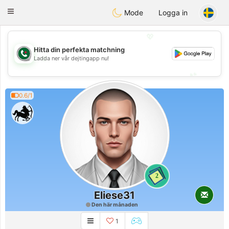
Weshrak
Toggle
Mode
Logga in
navigation
💖
Hitta din perfekta matchning
💖
Ladda ner vår dejtingapp nu!
💕
💕
0.6/1
2
Eliese31
Den här månaden
1