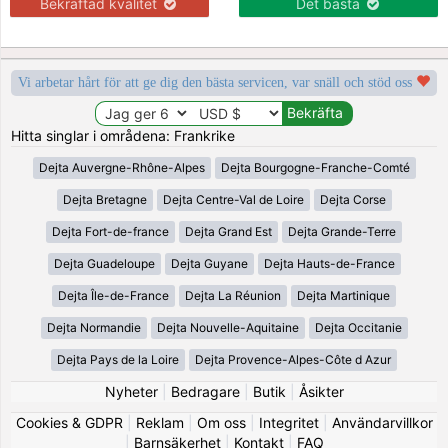
Bekräftad kvalitet
Det bästa
Vi arbetar hårt för att ge dig den bästa servicen, var snäll och stöd oss
Hitta singlar i områdena: Frankrike
Dejta Auvergne-Rhône-Alpes
Dejta Bourgogne-Franche-Comté
Dejta Bretagne
Dejta Centre-Val de Loire
Dejta Corse
Dejta Fort-de-france
Dejta Grand Est
Dejta Grande-Terre
Dejta Guadeloupe
Dejta Guyane
Dejta Hauts-de-France
Dejta Île-de-France
Dejta La Réunion
Dejta Martinique
Dejta Normandie
Dejta Nouvelle-Aquitaine
Dejta Occitanie
Dejta Pays de la Loire
Dejta Provence-Alpes-Côte d Azur
Nyheter
|
Bedragare
|
Butik
|
Åsikter
Cookies & GDPR
|
Reklam
|
Om oss
|
Integritet
|
Användarvillkor
|
Barnsäkerhet
|
Kontakt
|
FAQ