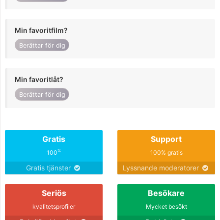
Min favoritfilm?
Berättar för dig
Min favoritlåt?
Berättar för dig
Gratis
Support
%
100
100% gratis
Gratis tjänster
Lyssnande moderatorer
Seriös
Besökare
kvalitetsprofiler
Mycket besökt