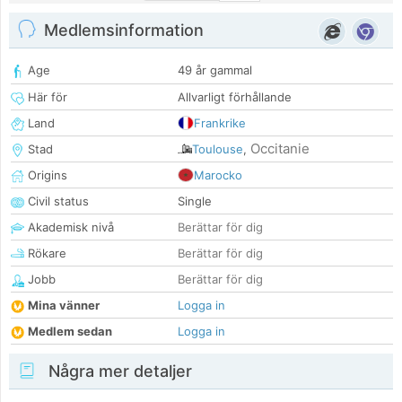
Medlemsinformation
Age
49 år gammal
Här för
Allvarligt förhållande
Land
Frankrike
Occitanie
Stad
Toulouse
,
Origins
Marocko
Civil status
Single
Akademisk nivå
Berättar för dig
Rökare
Berättar för dig
Jobb
Berättar för dig
Mina vänner
Logga in
Medlem sedan
Logga in
Några mer detaljer