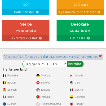
%
100
100% gratis
Gratis tjänster
Lyssnande moderatorer
Seriös
Besökare
kvalitetsprofiler
Mycket besökt
Bekräftad kvalitet
Det bästa
Vi arbetar hårt för att ge dig den bästa servicen, var snäll och stöd oss
Träffar per land
Frankrike
Tyskland
Kanada
Belgien
Schweiz
USA
Spanien
England
Mexiko
Italien
Portugal
Colombia
Sverige
Funktionshindrad
Husdjur