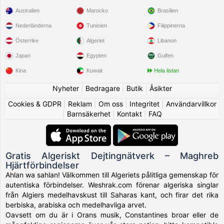
Australien
Marocko
Brasilien
Nederländerna
Tunisien
Filippinerna
Österrike
Algeriet
Libanon
Japan
Egypten
Gulfen
Kina
Kuwait
Hela listan
Nyheter
|
Bedragare
|
Butik
|
Åsikter
Cookies & GDPR
|
Reklam
|
Om oss
|
Integritet
|
Användarvillkor
|
Barnsäkerhet
|
Kontakt
|
FAQ
Gratis Algeriskt Dejtingnätverk – Maghreb
Hjärtförbindelser
Ahlan wa sahlan! Välkommen till Algeriets pålitliga gemenskap för
autentiska förbindelser. Weshrak.com förenar algeriska singlar
från Algiers medelhavskust till Saharas kant, och firar det rika
berbiska, arabiska och medelhavliga arvet.
Oavsett om du är i Orans musik, Constantines broar eller de