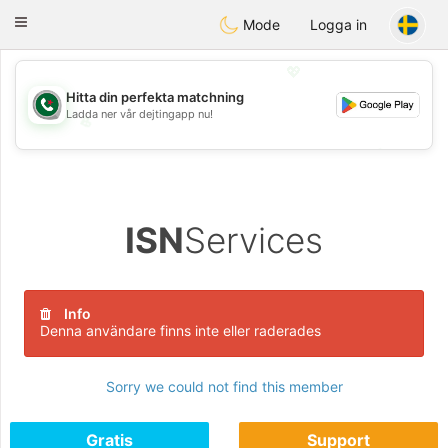
Weshrak
Toggle
Mode
Logga in
navigation
💖
Hitta din perfekta matchning
Ladda ner vår dejtingapp nu!
💖
💕
💕
ISN
Services
Info
Denna användare finns inte eller raderades
Sorry we could not find this member
Gratis
Support