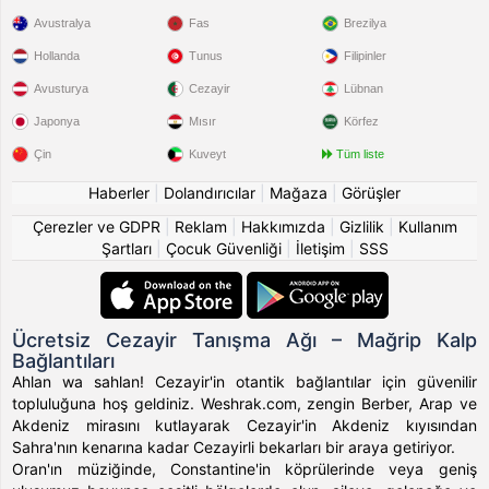
Avustralya
Fas
Brezilya
Hollanda
Tunus
Filipinler
Avusturya
Cezayir
Lübnan
Japonya
Mısır
Körfez
Çin
Kuveyt
Tüm liste
Haberler
|
Dolandırıcılar
|
Mağaza
|
Görüşler
Çerezler ve GDPR
|
Reklam
|
Hakkımızda
|
Gizlilik
|
Kullanım
Şartları
|
Çocuk Güvenliği
|
İletişim
|
SSS
Ücretsiz Cezayir Tanışma Ağı – Mağrip Kalp
Bağlantıları
Ahlan wa sahlan! Cezayir'in otantik bağlantılar için güvenilir
topluluğuna hoş geldiniz. Weshrak.com, zengin Berber, Arap ve
Akdeniz mirasını kutlayarak Cezayir'in Akdeniz kıyısından
Sahra'nın kenarına kadar Cezayirli bekarları bir araya getiriyor.
Oran'ın müziğinde, Constantine'in köprülerinde veya geniş