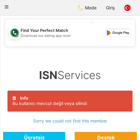
Weshrak
Toggle
Mode
Giriş
navigation
💖
Find Your Perfect Match
Download our dating app now!
💖
💕
💕
ISN
Services
Info
Bu kullanıcı mevcut değil veya silindi
Sorry we could not find this member
Ücretsiz
Destek