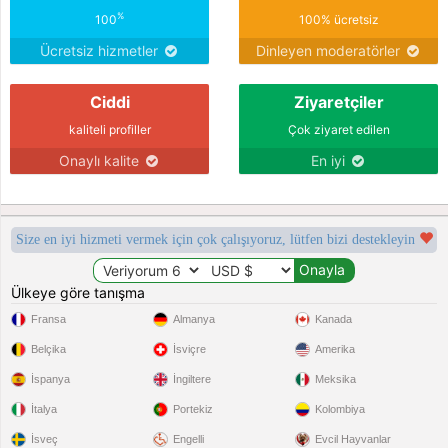
%
100
100% ücretsiz
Ücretsiz hizmetler
Dinleyen moderatörler
Ciddi
Ziyaretçiler
kaliteli profiller
Çok ziyaret edilen
Onaylı kalite
En iyi
Size en iyi hizmeti vermek için çok çalışıyoruz, lütfen bizi destekleyin
Ülkeye göre tanışma
Fransa
Almanya
Kanada
Belçika
İsviçre
Amerika
İspanya
İngiltere
Meksika
İtalya
Portekiz
Kolombiya
İsveç
Engelli
Evcil Hayvanlar