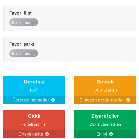
Favori film
Belirtilmemiş
Favori şarkı
Belirtilmemiş
Ücretsiz
Destek
%
100
100% ücretsiz
Ücretsiz hizmetler
Dinleyen moderatörler
Ciddi
Ziyaretçiler
kaliteli profiller
Çok ziyaret edilen
Onaylı kalite
En iyi