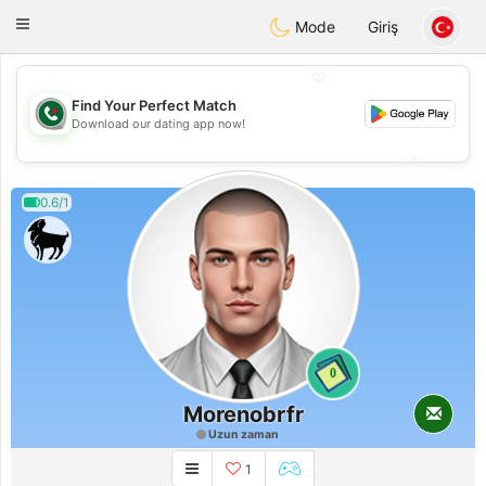
Weshrak
Toggle
Mode
Giriş
navigation
💖
Find Your Perfect Match
💖
Download our dating app now!
💕
💕
0.6/1
0
Morenobrfr
Uzun zaman
1