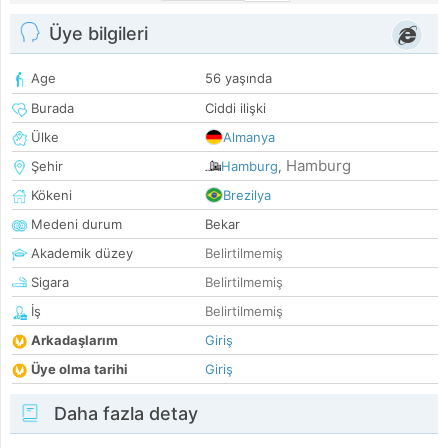
Üye bilgileri
Age
56 yaşında
Burada
Ciddi ilişki
Ülke
Almanya
Hamburg
Şehir
Hamburg
,
Kökeni
Brezilya
Medeni durum
Bekar
Akademik düzey
Belirtilmemiş
Sigara
Belirtilmemiş
İş
Belirtilmemiş
Arkadaşlarım
Giriş
Üye olma tarihi
Giriş
Daha fazla detay