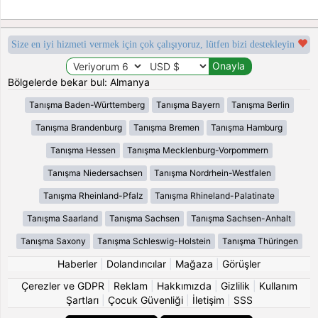
Size en iyi hizmeti vermek için çok çalışıyoruz, lütfen bizi destekleyin
Bölgelerde bekar bul: Almanya
Tanışma Baden-Württemberg
Tanışma Bayern
Tanışma Berlin
Tanışma Brandenburg
Tanışma Bremen
Tanışma Hamburg
Tanışma Hessen
Tanışma Mecklenburg-Vorpommern
Tanışma Niedersachsen
Tanışma Nordrhein-Westfalen
Tanışma Rheinland-Pfalz
Tanışma Rhineland-Palatinate
Tanışma Saarland
Tanışma Sachsen
Tanışma Sachsen-Anhalt
Tanışma Saxony
Tanışma Schleswig-Holstein
Tanışma Thüringen
Haberler
|
Dolandırıcılar
|
Mağaza
|
Görüşler
Çerezler ve GDPR
|
Reklam
|
Hakkımızda
|
Gizlilik
|
Kullanım
Şartları
|
Çocuk Güvenliği
|
İletişim
|
SSS