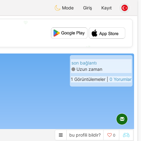
Mode
Giriş
Kayıt
💖
💕
son bağlantı
Uzun zaman
1 Görüntülemeler |
0 Yorumlar
bu profili bildir?
0