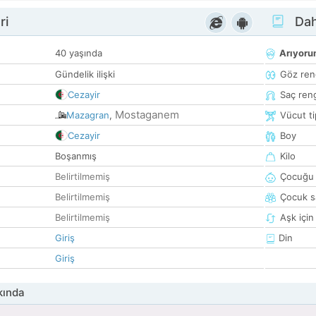
ri
Dah
40 yaşında
Arıyor
Gündelik ilişki
Göz ren
Cezayir
Saç ren
Mostaganem
Mazagran
,
Vücut ti
Cezayir
Boy
Boşanmış
Kilo
Belirtilmemiş
Çocuğu 
Belirtilmemiş
Çocuk sa
Belirtilmemiş
Aşk için
Giriş
Din
Giriş
kında