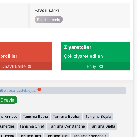
Favori şarkı
Belirtilmemiş
Ziyaretçiler
 profiller
Çok ziyaret edilen
Onaylı kalite
En iyi
ütfen bizi destekleyin
ma Annaba
Tanışma Batna
Tanışma Béchar
Tanışma Béjaïa
oumerdes
Tanışma Chlef
Tanışma Constantine
Tanışma Djelfa
 Guelma
Tanışma Illizi
Tanışma Jijel
Tanışma Khenchela