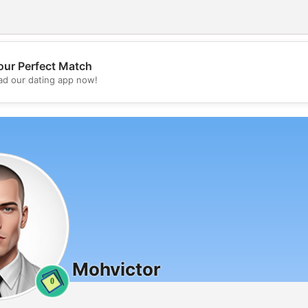
our Perfect Match
💖
d our dating app now!
💕
Mohvictor
0