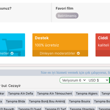
usunuz?
Favori film
Belirtilmemiş
Destek
Ciddi
100% ücretsiz
kaliteli
metler
Dinleyen moderatörler
Size en iyi hizmeti vermek için çok çalışıyoruz, l
 bul: Cezayir
rar
Tanışma Aïn Defla
Tanışma Aïn Témouchent
Tanışma Algiers
Tanış
ra
Tanışma Blida
Tanışma Bordj Bou Arréridj
Tanışma Bouira
Tanışma B
 El Bayadh
Tanışma El Oued
Tanışma El Tarf
Tanışma Ghardaia
Tanışma