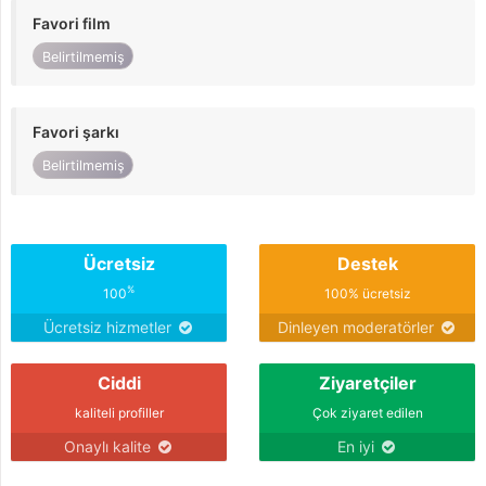
Favori film
Belirtilmemiş
Favori şarkı
Belirtilmemiş
Ücretsiz
Destek
%
100
100% ücretsiz
Ücretsiz hizmetler
Dinleyen moderatörler
Ciddi
Ziyaretçiler
kaliteli profiller
Çok ziyaret edilen
Onaylı kalite
En iyi