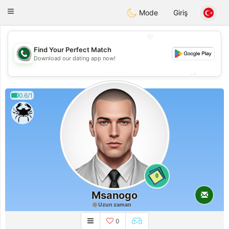
Weshrak
Toggle
Mode
Giriş
navigation
💖
Find Your Perfect Match
💖
Download our dating app now!
💕
💕
0.6/1
0
Msanogo
Uzun zaman
0