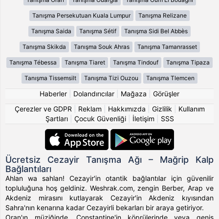
Tanışma Persekutuan Kuala Lumpur
Tanışma Relizane
Tanışma Saida
Tanışma Sétif
Tanışma Sidi Bel Abbès
Tanışma Skikda
Tanışma Souk Ahras
Tanışma Tamanrasset
Tanışma Tébessa
Tanışma Tiaret
Tanışma Tindouf
Tanışma Tipaza
Tanışma Tissemsilt
Tanışma Tizi Ouzou
Tanışma Tlemcen
Haberler
|
Dolandırıcılar
|
Mağaza
|
Görüşler
Çerezler ve GDPR
|
Reklam
|
Hakkımızda
|
Gizlilik
|
Kullanım
Şartları
|
Çocuk Güvenliği
|
İletişim
|
SSS
Ücretsiz Cezayir Tanışma Ağı – Mağrip Kalp
Bağlantıları
Ahlan wa sahlan! Cezayir'in otantik bağlantılar için güvenilir
topluluğuna hoş geldiniz. Weshrak.com, zengin Berber, Arap ve
Akdeniz mirasını kutlayarak Cezayir'in Akdeniz kıyısından
Sahra'nın kenarına kadar Cezayirli bekarları bir araya getiriyor.
Oran'ın müziğinde, Constantine'in köprülerinde veya geniş