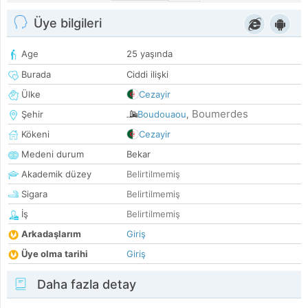
Üye bilgileri
Age
25 yaşında
Burada
Ciddi ilişki
Ülke
Cezayir
Boumerdes
Şehir
Boudouaou
,
Kökeni
Cezayir
Medeni durum
Bekar
Akademik düzey
Belirtilmemiş
Sigara
Belirtilmemiş
İş
Belirtilmemiş
Arkadaşlarım
Giriş
Üye olma tarihi
Giriş
Daha fazla detay