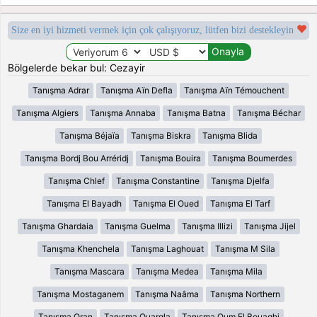
Size en iyi hizmeti vermek için çok çalışıyoruz, lütfen bizi destekleyin
Bölgelerde bekar bul: Cezayir
Tanışma Adrar
Tanışma Aïn Defla
Tanışma Aïn Témouchent
Tanışma Algiers
Tanışma Annaba
Tanışma Batna
Tanışma Béchar
Tanışma Béjaïa
Tanışma Biskra
Tanışma Blida
Tanışma Bordj Bou Arréridj
Tanışma Bouira
Tanışma Boumerdes
Tanışma Chlef
Tanışma Constantine
Tanışma Djelfa
Tanışma El Bayadh
Tanışma El Oued
Tanışma El Tarf
Tanışma Ghardaia
Tanışma Guelma
Tanışma Illizi
Tanışma Jijel
Tanışma Khenchela
Tanışma Laghouat
Tanışma M Sila
Tanışma Mascara
Tanışma Medea
Tanışma Mila
Tanışma Mostaganem
Tanışma Naâma
Tanışma Northern
Tanışma Oran
Tanışma Ouargla
Tanışma Oum El Bouaghi