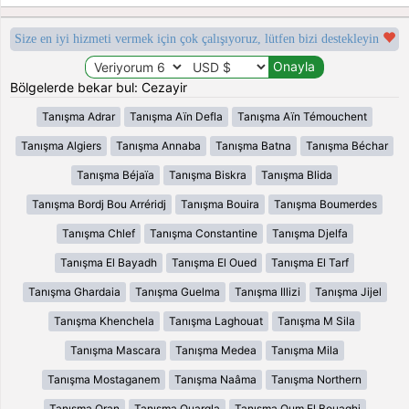
Size en iyi hizmeti vermek için çok çalışıyoruz, lütfen bizi destekleyin
Bölgelerde bekar bul: Cezayir
Tanışma Adrar
Tanışma Aïn Defla
Tanışma Aïn Témouchent
Tanışma Algiers
Tanışma Annaba
Tanışma Batna
Tanışma Béchar
Tanışma Béjaïa
Tanışma Biskra
Tanışma Blida
Tanışma Bordj Bou Arréridj
Tanışma Bouira
Tanışma Boumerdes
Tanışma Chlef
Tanışma Constantine
Tanışma Djelfa
Tanışma El Bayadh
Tanışma El Oued
Tanışma El Tarf
Tanışma Ghardaia
Tanışma Guelma
Tanışma Illizi
Tanışma Jijel
Tanışma Khenchela
Tanışma Laghouat
Tanışma M Sila
Tanışma Mascara
Tanışma Medea
Tanışma Mila
Tanışma Mostaganem
Tanışma Naâma
Tanışma Northern
Tanışma Oran
Tanışma Ouargla
Tanışma Oum El Bouaghi