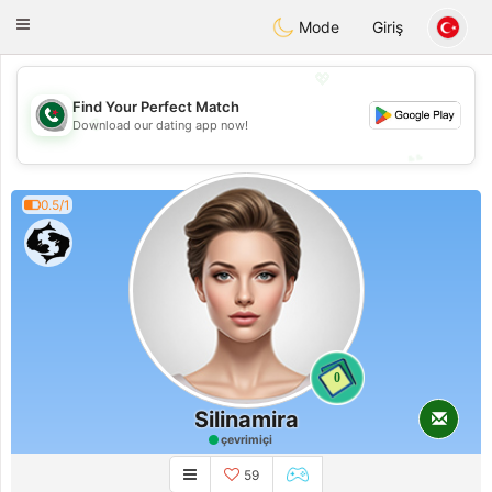
Weshrak
Toggle
Mode
Giriş
navigation
💖
Find Your Perfect Match
💖
Download our dating app now!
💕
💕
0.5/1
0
Silinamira
çevrimiçi
59