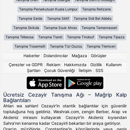
Tanışma Persekutuan Kuala Lumpur
Tanışma Relizane
Tanışma Saida
Tanışma Sétif
Tanışma Sidi Bel Abbès
Tanışma Skikda
Tanışma Souk Ahras
Tanışma Tamanrasset
Tanışma Tébessa
Tanışma Tiaret
Tanışma Tindouf
Tanışma Tipaza
Tanışma Tissemsilt
Tanışma Tizi Ouzou
Tanışma Tlemcen
Haberler
|
Dolandırıcılar
|
Mağaza
|
Görüşler
Çerezler ve GDPR
|
Reklam
|
Hakkımızda
|
Gizlilik
|
Kullanım
Şartları
|
Çocuk Güvenliği
|
İletişim
|
SSS
Ücretsiz Cezayir Tanışma Ağı – Mağrip Kalp
Bağlantıları
Ahlan wa sahlan! Cezayir'in otantik bağlantılar için güvenilir
topluluğuna hoş geldiniz. Weshrak.com, zengin Berber, Arap ve
Akdeniz mirasını kutlayarak Cezayir'in Akdeniz kıyısından
Sahra'nın kenarına kadar Cezayirli bekarları bir araya getiriyor.
Oran'ın müziğinde, Constantine'in köprülerinde veya geniş