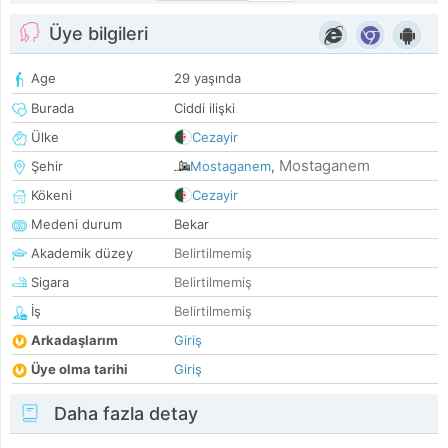
Üye bilgileri
Age
29 yaşında
Burada
Ciddi ilişki
Ülke
Cezayir
Mostaganem
Şehir
Mostaganem
,
Kökeni
Cezayir
Medeni durum
Bekar
Akademik düzey
Belirtilmemiş
Sigara
Belirtilmemiş
İş
Belirtilmemiş
Arkadaşlarım
Giriş
Üye olma tarihi
Giriş
Daha fazla detay