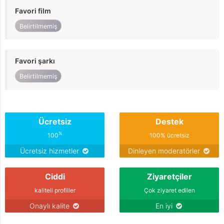
Favori film
Belirtilmemiş
Favori şarkı
Belirtilmemiş
Ücretsiz
Destek
%
100
100% ücretsiz
Ücretsiz hizmetler
Dinleyen moderatörler
Ciddi
Ziyaretçiler
kaliteli profiller
Çok ziyaret edilen
Onaylı kalite
En iyi