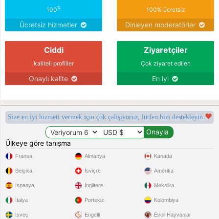
%
100
100% ücretsiz
Ücretsiz hizmetler
Dinleyen moderatörler
Ciddi
Ziyaretçiler
kaliteli profiller
Çok ziyaret edilen
Onaylı kalite
En iyi
Size en iyi hizmeti vermek için çok çalışıyoruz, lütfen bizi destekleyin
Ülkeye göre tanışma
Fransa
Almanya
Kanada
Belçika
İsviçre
Amerika
İspanya
İngiltere
Meksika
İtalya
Portekiz
Kolombiya
İsveç
Engelli
Evcil Hayvanlar