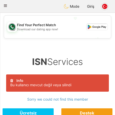
Weshrak
Toggle
Mode
Giriş
navigation
💖
Find Your Perfect Match
Download our dating app now!
💖
💕
💕
ISN
Services
Info
Bu kullanıcı mevcut değil veya silindi
Sorry we could not find this member
Ücretsiz
Destek