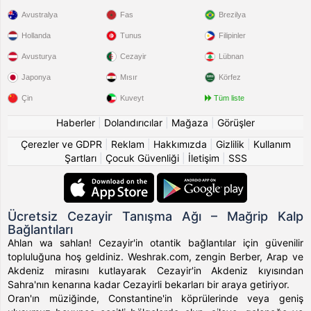
Avustralya
Fas
Brezilya
Hollanda
Tunus
Filipinler
Avusturya
Cezayir
Lübnan
Japonya
Mısır
Körfez
Çin
Kuveyt
Tüm liste
Haberler
|
Dolandırıcılar
|
Mağaza
|
Görüşler
Çerezler ve GDPR
|
Reklam
|
Hakkımızda
|
Gizlilik
|
Kullanım
Şartları
|
Çocuk Güvenliği
|
İletişim
|
SSS
Ücretsiz Cezayir Tanışma Ağı – Mağrip Kalp
Bağlantıları
Ahlan wa sahlan! Cezayir'in otantik bağlantılar için güvenilir
topluluğuna hoş geldiniz. Weshrak.com, zengin Berber, Arap ve
Akdeniz mirasını kutlayarak Cezayir'in Akdeniz kıyısından
Sahra'nın kenarına kadar Cezayirli bekarları bir araya getiriyor.
Oran'ın müziğinde, Constantine'in köprülerinde veya geniş