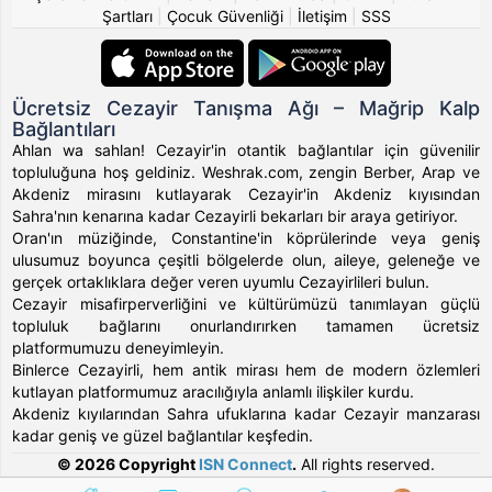
Şartları
|
Çocuk Güvenliği
|
İletişim
|
SSS
Ücretsiz Cezayir Tanışma Ağı – Mağrip Kalp
Bağlantıları
Ahlan wa sahlan! Cezayir'in otantik bağlantılar için güvenilir
topluluğuna hoş geldiniz. Weshrak.com, zengin Berber, Arap ve
Akdeniz mirasını kutlayarak Cezayir'in Akdeniz kıyısından
Sahra'nın kenarına kadar Cezayirli bekarları bir araya getiriyor.
Oran'ın müziğinde, Constantine'in köprülerinde veya geniş
ulusumuz boyunca çeşitli bölgelerde olun, aileye, geleneğe ve
gerçek ortaklıklara değer veren uyumlu Cezayirlileri bulun.
Cezayir misafirperverliğini ve kültürümüzü tanımlayan güçlü
topluluk bağlarını onurlandırırken tamamen ücretsiz
platformumuzu deneyimleyin.
Binlerce Cezayirli, hem antik mirası hem de modern özlemleri
kutlayan platformumuz aracılığıyla anlamlı ilişkiler kurdu.
Akdeniz kıyılarından Sahra ufuklarına kadar Cezayir manzarası
kadar geniş ve güzel bağlantılar keşfedin.
© 2026 Copyright
ISN Connect
.
All rights reserved.