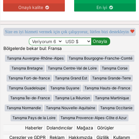
Onaylı kalite
En iyi
Size en iyi hizmeti vermek için çok çalışıyoruz, lütfen bizi destekleyin
Bölgelerde bekar bul: Fransa
Tanışma Auvergne-Rhône-Alpes
Tanışma Bourgogne-Franche-Comté
Tanışma Bretagne
Tanışma Centre-Val de Loire
Tanışma Corse
Tanışma Fort-de-france
Tanışma Grand Est
Tanışma Grande-Terre
Tanışma Guadeloupe
Tanışma Guyane
Tanışma Hauts-de-France
Tanışma Île-de-France
Tanışma La Réunion
Tanışma Martinique
Tanışma Normandie
Tanışma Nouvelle-Aquitaine
Tanışma Occitanie
Tanışma Pays de la Loire
Tanışma Provence-Alpes-Côte d Azur
Haberler
|
Dolandırıcılar
|
Mağaza
|
Görüşler
Çerezler ve GDPR
|
Reklam
|
Hakkımızda
|
Gizlilik
|
Kullanım