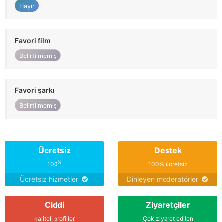
Hayır
Favori film
Belirtilmemiş
Favori şarkı
Belirtilmemiş
Ücretsiz
Destek
%
100
100% ücretsiz
Ücretsiz hizmetler
Dinleyen moderatörler
Ciddi
Ziyaretçiler
kaliteli profiller
Çok ziyaret edilen