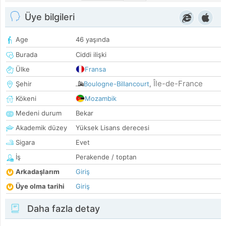
Üye bilgileri
Age
46 yaşında
Burada
Ciddi ilişki
Ülke
Fransa
Île-de-France
Şehir
Boulogne-Billancourt
,
Kökeni
Mozambik
Medeni durum
Bekar
Akademik düzey
Yüksek Lisans derecesi
Sigara
Evet
İş
Perakende / toptan
Arkadaşlarım
Giriş
Üye olma tarihi
Giriş
Daha fazla detay