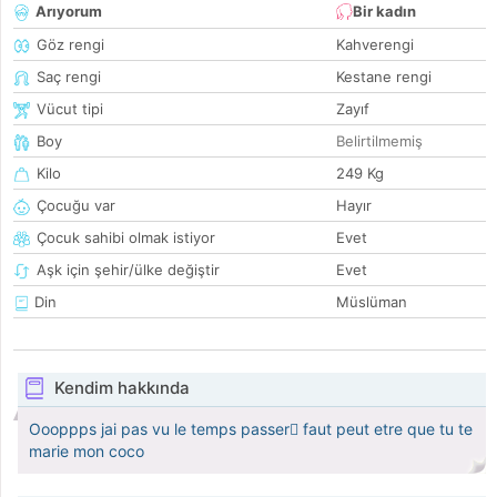
Arıyorum
Bir kadın
Göz rengi
Kahverengi
Saç rengi
Kestane rengi
Vücut tipi
Zayıf
Boy
Belirtilmemiş
Kilo
249 Kg
Çocuğu var
Hayır
Çocuk sahibi olmak istiyor
Evet
Aşk için şehir/ülke değiştir
Evet
Din
Müslüman
Kendim hakkında
Oooppps jai pas vu le temps passer faut peut etre que tu te
marie mon coco