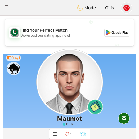
Weshrak
Toggle
Mode
Giriş
navigation
💖
Find Your Perfect Match
💖
Download our dating app now!
💕
💕
0.4/1
0
Maumot
Dün
1