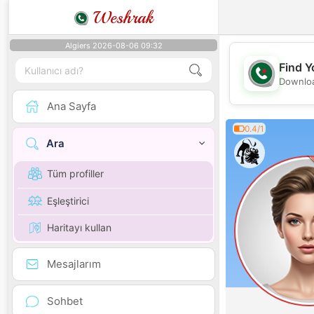
Weshrak
Algiers 2026-08-06 09:32
Find Y
Downloa
Ana Sayfa
0.4/1
Ara
Tüm profiller
Eşleştirici
Haritayı kullan
Mesajlarım
Sohbet