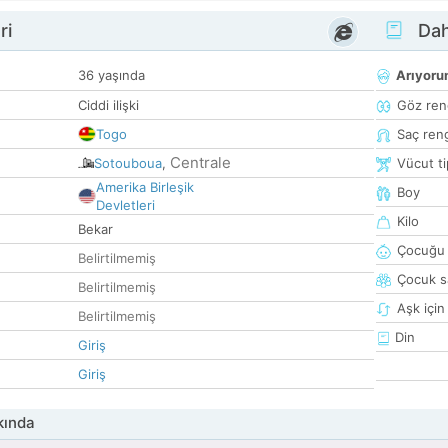
ri
Dah
36 yaşında
Arıyor
Ciddi ilişki
Göz ren
Togo
Saç ren
Centrale
Sotouboua
,
Vücut ti
Amerika Birleşik
Boy
Devletleri
Kilo
Bekar
Çocuğu 
Belirtilmemiş
Çocuk sa
Belirtilmemiş
Aşk için
Belirtilmemiş
Din
Giriş
Giriş
kında