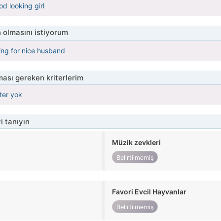
d looking girl
 olmasını istiyorum
king for nice husband
ası gereken kriterlerim
iter yok
i tanıyın
Müzik zevkleri
Belirtilmemiş
Favori Evcil Hayvanlar
Belirtilmemiş