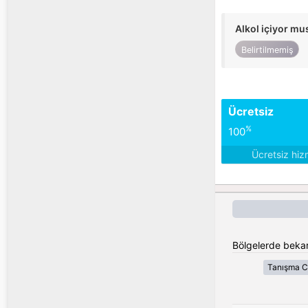
Alkol içiyor m
Belirtilmemiş
Ücretsiz
%
100
Ücretsiz hiz
Bölgelerde bekar
Tanışma C