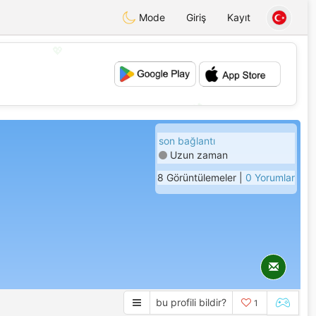
Mode
Giriş
Kayıt
💖
💕
son bağlantı
Uzun zaman
8 Görüntülemeler |
0 Yorumlar
bu profili bildir?
1