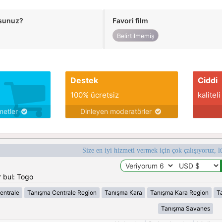
usunuz?
Favori film
Belirtilmemiş
Destek
Ciddi
100% ücretsiz
kaliteli
metler
Dinleyen moderatörler
Size en iyi hizmeti vermek için çok çalışıyoruz, l
 bul: Togo
entrale
Tanışma Centrale Region
Tanışma Kara
Tanışma Kara Region
T
Tanışma Savanes