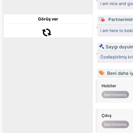
i am nice and goo
Görüş ver
Partnerimin
i am here to loo
Saygı duyulm
Özelleştirilmiş kr
Beni daha iy
Hobiler
Belirtilmemiş
Çıkış
Belirtilmemiş