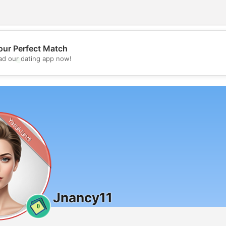
our Perfect Match
💖
d our dating app now!
💕
Yasaklandı
Jnancy11
0