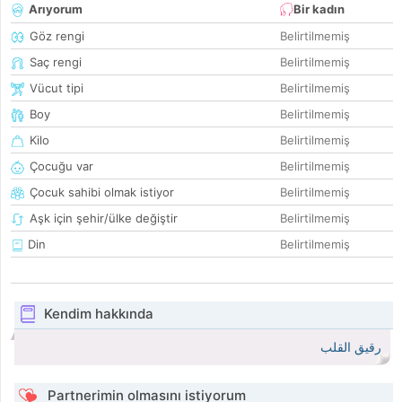
Arıyorum
Bir kadın
Göz rengi
Belirtilmemiş
Saç rengi
Belirtilmemiş
Vücut tipi
Belirtilmemiş
Boy
Belirtilmemiş
Kilo
Belirtilmemiş
Çocuğu var
Belirtilmemiş
Çocuk sahibi olmak istiyor
Belirtilmemiş
Aşk için şehir/ülke değiştir
Belirtilmemiş
Din
Belirtilmemiş
Kendim hakkında
رقيق القلب
Partnerimin olmasını istiyorum