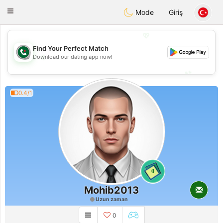
Weshrak
Toggle
Mode
Giriş
navigation
💖
Find Your Perfect Match
💖
Download our dating app now!
💕
💕
0.4/1
0
Mohib2013
Uzun zaman
0