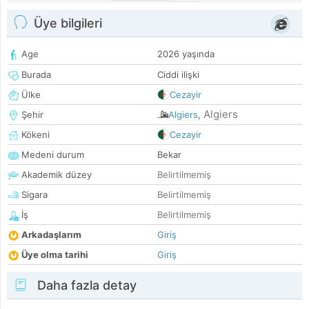
Üye bilgileri
Age
2026 yaşında
Burada
Ciddi ilişki
Ülke
Cezayir
Algiers
Şehir
Algiers
,
Kökeni
Cezayir
Medeni durum
Bekar
Akademik düzey
Belirtilmemiş
Sigara
Belirtilmemiş
İş
Belirtilmemiş
Arkadaşlarım
Giriş
Üye olma tarihi
Giriş
Daha fazla detay