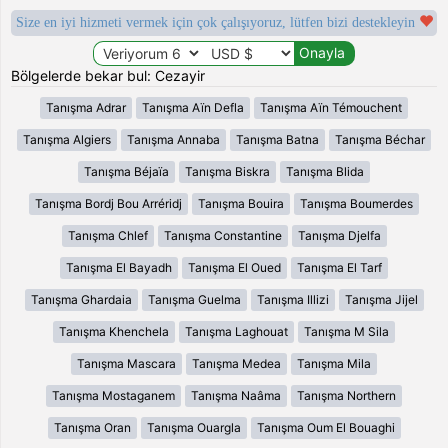
Size en iyi hizmeti vermek için çok çalışıyoruz, lütfen bizi destekleyin
Bölgelerde bekar bul: Cezayir
Tanışma Adrar
Tanışma Aïn Defla
Tanışma Aïn Témouchent
Tanışma Algiers
Tanışma Annaba
Tanışma Batna
Tanışma Béchar
Tanışma Béjaïa
Tanışma Biskra
Tanışma Blida
Tanışma Bordj Bou Arréridj
Tanışma Bouira
Tanışma Boumerdes
Tanışma Chlef
Tanışma Constantine
Tanışma Djelfa
Tanışma El Bayadh
Tanışma El Oued
Tanışma El Tarf
Tanışma Ghardaia
Tanışma Guelma
Tanışma Illizi
Tanışma Jijel
Tanışma Khenchela
Tanışma Laghouat
Tanışma M Sila
Tanışma Mascara
Tanışma Medea
Tanışma Mila
Tanışma Mostaganem
Tanışma Naâma
Tanışma Northern
Tanışma Oran
Tanışma Ouargla
Tanışma Oum El Bouaghi