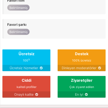
Favori film
Belirtilmemiş
Favori şarkı
Belirtilmemiş
Ücretsiz
Destek
%
100
100% ücretsiz
Ücretsiz hizmetler
Dinleyen moderatörler
Ciddi
Ziyaretçiler
kaliteli profiller
Çok ziyaret edilen
Onaylı kalite
En iyi