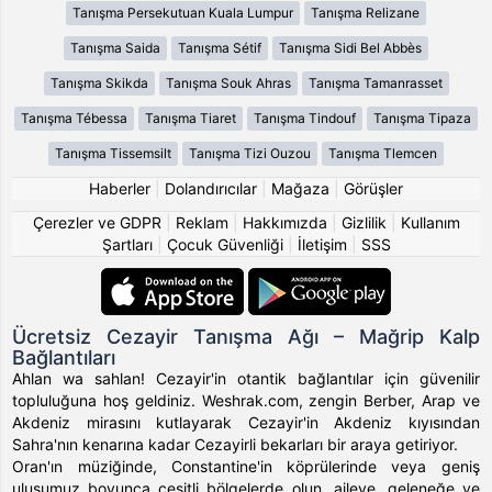
Tanışma Persekutuan Kuala Lumpur
Tanışma Relizane
Tanışma Saida
Tanışma Sétif
Tanışma Sidi Bel Abbès
Tanışma Skikda
Tanışma Souk Ahras
Tanışma Tamanrasset
Tanışma Tébessa
Tanışma Tiaret
Tanışma Tindouf
Tanışma Tipaza
Tanışma Tissemsilt
Tanışma Tizi Ouzou
Tanışma Tlemcen
Haberler
|
Dolandırıcılar
|
Mağaza
|
Görüşler
Çerezler ve GDPR
|
Reklam
|
Hakkımızda
|
Gizlilik
|
Kullanım
Şartları
|
Çocuk Güvenliği
|
İletişim
|
SSS
Ücretsiz Cezayir Tanışma Ağı – Mağrip Kalp
Bağlantıları
Ahlan wa sahlan! Cezayir'in otantik bağlantılar için güvenilir
topluluğuna hoş geldiniz. Weshrak.com, zengin Berber, Arap ve
Akdeniz mirasını kutlayarak Cezayir'in Akdeniz kıyısından
Sahra'nın kenarına kadar Cezayirli bekarları bir araya getiriyor.
Oran'ın müziğinde, Constantine'in köprülerinde veya geniş
ulusumuz boyunca çeşitli bölgelerde olun, aileye, geleneğe ve