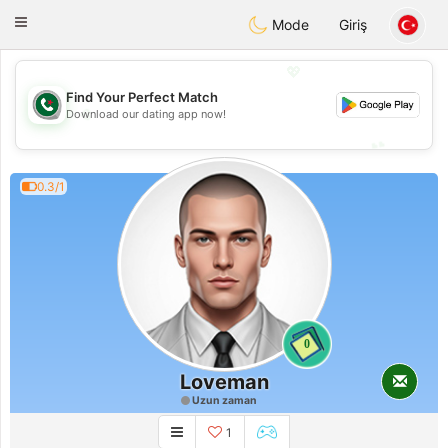
Weshrak
Toggle
Mode
Giriş
navigation
💖
Find Your Perfect Match
💖
Download our dating app now!
💕
💕
0.3/1
0
Loveman
Uzun zaman
1