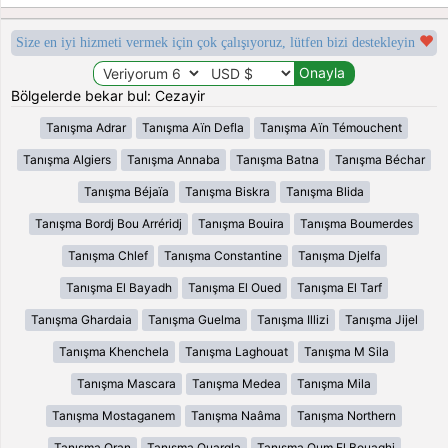
Size en iyi hizmeti vermek için çok çalışıyoruz, lütfen bizi destekleyin
Bölgelerde bekar bul: Cezayir
Tanışma Adrar
Tanışma Aïn Defla
Tanışma Aïn Témouchent
Tanışma Algiers
Tanışma Annaba
Tanışma Batna
Tanışma Béchar
Tanışma Béjaïa
Tanışma Biskra
Tanışma Blida
Tanışma Bordj Bou Arréridj
Tanışma Bouira
Tanışma Boumerdes
Tanışma Chlef
Tanışma Constantine
Tanışma Djelfa
Tanışma El Bayadh
Tanışma El Oued
Tanışma El Tarf
Tanışma Ghardaia
Tanışma Guelma
Tanışma Illizi
Tanışma Jijel
Tanışma Khenchela
Tanışma Laghouat
Tanışma M Sila
Tanışma Mascara
Tanışma Medea
Tanışma Mila
Tanışma Mostaganem
Tanışma Naâma
Tanışma Northern
Tanışma Oran
Tanışma Ouargla
Tanışma Oum El Bouaghi