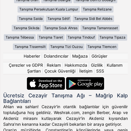
Tanışma Persekutuan Kuala Lumpur
Tanışma Relizane
Tanışma Saida
Tanışma Sétif
Tanışma Sidi Bel Abbès
Tanışma Skikda
Tanışma Souk Ahras
Tanışma Tamanrasset
Tanışma Tébessa
Tanışma Tiaret
Tanışma Tindouf
Tanışma Tipaza
Tanışma Tissemsilt
Tanışma Tizi Ouzou
Tanışma Tlemcen
Haberler
|
Dolandırıcılar
|
Mağaza
|
Görüşler
Çerezler ve GDPR
|
Reklam
|
Hakkımızda
|
Gizlilik
|
Kullanım
Şartları
|
Çocuk Güvenliği
|
İletişim
|
SSS
Ücretsiz Cezayir Tanışma Ağı – Mağrip Kalp
Bağlantıları
Ahlan wa sahlan! Cezayir'in otantik bağlantılar için güvenilir
topluluğuna hoş geldiniz. Weshrak.com, zengin Berber, Arap ve
Akdeniz mirasını kutlayarak Cezayir'in Akdeniz kıyısından
Sahra'nın kenarına kadar Cezayirli bekarları bir araya getiriyor.
Oran'ın müziğinde, Constantine'in köprülerinde veya geniş