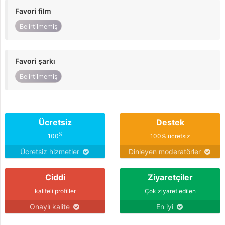
Favori film
Belirtilmemiş
Favori şarkı
Belirtilmemiş
Ücretsiz
Destek
%
100
100% ücretsiz
Ücretsiz hizmetler
Dinleyen moderatörler
Ciddi
Ziyaretçiler
kaliteli profiller
Çok ziyaret edilen
Onaylı kalite
En iyi