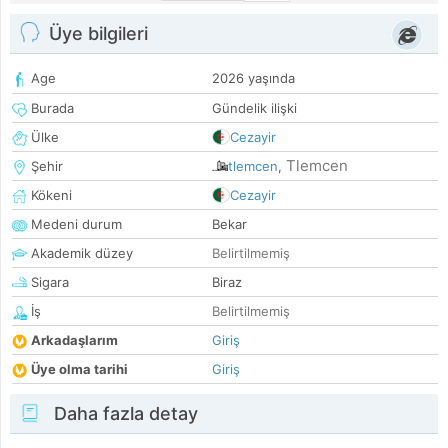
Üye bilgileri
Age
2026 yaşında
Burada
Gündelik ilişki
Ülke
Cezayir
Tlemcen
Şehir
tlemcen
,
Kökeni
Cezayir
Medeni durum
Bekar
Akademik düzey
Belirtilmemiş
Sigara
Biraz
İş
Belirtilmemiş
Arkadaşlarım
Giriş
Üye olma tarihi
Giriş
Daha fazla detay