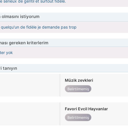
 sérieux de gentil et surtout fidèle.
 olmasını istiyorum
quelqu'un de fidèle je demande pas trop
ası gereken kriterlerim
iter yok
i tanıyın
Müzik zevkleri
Belirtilmemiş
Favori Evcil Hayvanlar
Belirtilmemiş