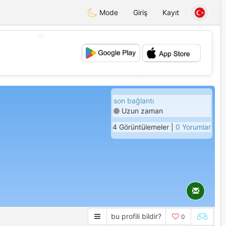
Mode
Giriş
Kayıt
💖
💕
son bağlantı
Uzun zaman
4 Görüntülemeler |
0 Yorumlar
bu profili bildir?
0