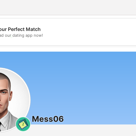
our Perfect Match
💖
d our dating app now!
💕
Mess06
2