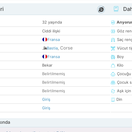
ri
Dah
32 yaşında
Arıyor
Ciddi ilişki
Göz ren
Fransa
Saç ren
Corse
Bastia
,
Vücut ti
Fransa
Boy
Bekar
Kilo
Belirtilmemiş
Çocuğu 
Belirtilmemiş
Çocuk sa
Belirtilmemiş
Aşk için
Giriş
Din
Giriş
kında