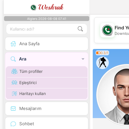
Weshrak
Algiers 2026-08-08 07:41
Find Y
Downloa
Ana Sayfa
0.3/1
Ara
Tüm profiller
Eşleştirici
Haritayı kullan
Mesajlarım
Sohbet