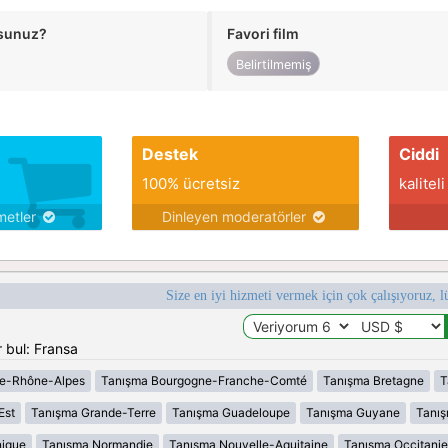
usunuz?
Favori film
Belirtilmemiş
Destek
Ciddi
100% ücretsiz
kaliteli
metler
Dinleyen moderatörler
Size en iyi hizmeti vermek için çok çalışıyoruz, l
 bul: Fransa
e-Rhône-Alpes
Tanışma Bourgogne-Franche-Comté
Tanışma Bretagne
T
Est
Tanışma Grande-Terre
Tanışma Guadeloupe
Tanışma Guyane
Tanı
nique
Tanışma Normandie
Tanışma Nouvelle-Aquitaine
Tanışma Occitanie