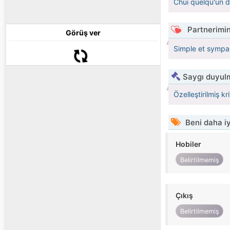
Chui quelqu'un de
Partnerimin
Görüş ver
Simple et sympa 
Saygı duyulm
Özelleştirilmiş kr
Beni daha iy
Hobiler
Belirtilmemiş
Çıkış
Belirtilmemiş