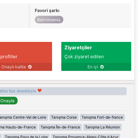
Favori şarkı
Belirtilmemiş
Ziyaretçiler
 profiller
Çok ziyaret edilen
Onaylı kalite
En iyi
ütfen bizi destekleyin
anışma Centre-Val de Loire
Tanışma Corse
Tanışma Fort-de-france
şma Hauts-de-France
Tanışma Île-de-France
Tanışma La Réunion
Tanışma Pays de la Loire
Tanışma Provence-Alpes-Côte d Azur