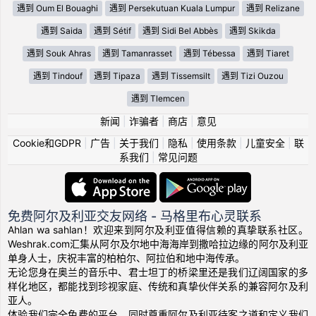
遇到 Oum El Bouaghi
遇到 Persekutuan Kuala Lumpur
遇到 Relizane
遇到 Saida
遇到 Sétif
遇到 Sidi Bel Abbès
遇到 Skikda
遇到 Souk Ahras
遇到 Tamanrasset
遇到 Tébessa
遇到 Tiaret
遇到 Tindouf
遇到 Tipaza
遇到 Tissemsilt
遇到 Tizi Ouzou
遇到 Tlemcen
新闻
|
诈骗者
|
商店
|
意见
Cookie和GDPR
|
广告
|
关于我们
|
隐私
|
使用条款
|
儿童安全
|
联
系我们
|
常见问题
免费阿尔及利亚交友网络 - 马格里布心灵联系
Ahlan wa sahlan！欢迎来到阿尔及利亚值得信赖的真挚联系社区。
Weshrak.com汇集从阿尔及尔地中海海岸到撒哈拉边缘的阿尔及利亚
单身人士，庆祝丰富的柏柏尔、阿拉伯和地中海传承。
无论您身在奥兰的音乐中、君士坦丁的桥梁里还是我们辽阔国家的多
样化地区，都能找到珍视家庭、传统和真挚伙伴关系的兼容阿尔及利
亚人。
体验我们完全免费的平台，同时尊重阿尔及利亚待客之道和定义我们