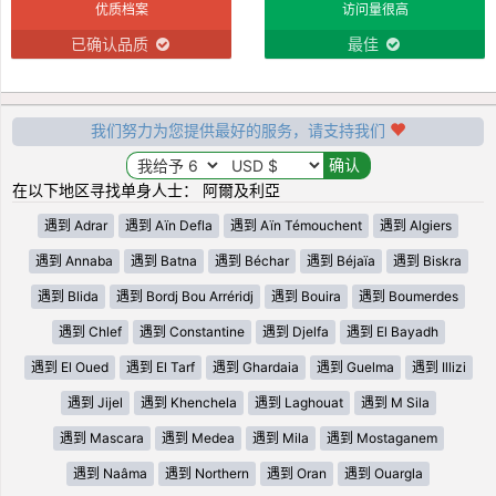
优质档案
访问量很高
已确认品质
最佳
我们努力为您提供最好的服务，请支持我们
在以下地区寻找单身人士： 阿爾及利亞
遇到 Adrar
遇到 Aïn Defla
遇到 Aïn Témouchent
遇到 Algiers
遇到 Annaba
遇到 Batna
遇到 Béchar
遇到 Béjaïa
遇到 Biskra
遇到 Blida
遇到 Bordj Bou Arréridj
遇到 Bouira
遇到 Boumerdes
遇到 Chlef
遇到 Constantine
遇到 Djelfa
遇到 El Bayadh
遇到 El Oued
遇到 El Tarf
遇到 Ghardaia
遇到 Guelma
遇到 Illizi
遇到 Jijel
遇到 Khenchela
遇到 Laghouat
遇到 M Sila
遇到 Mascara
遇到 Medea
遇到 Mila
遇到 Mostaganem
遇到 Naâma
遇到 Northern
遇到 Oran
遇到 Ouargla