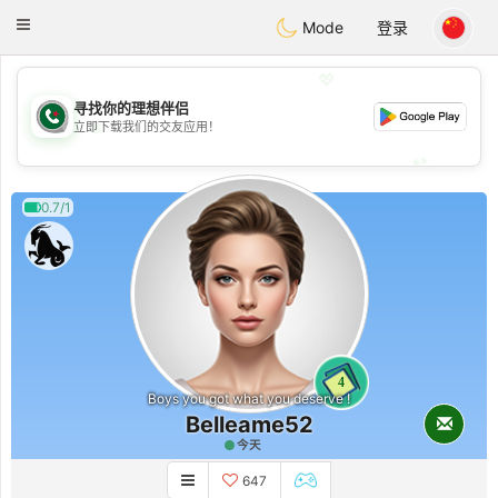
Weshrak
Toggle
Mode
登录
navigation
💖
寻找你的理想伴侣
💖
立即下载我们的交友应用！
💕
💕
0.7/1
4
Boys you got what you deserve !
Belleame52
今天
647