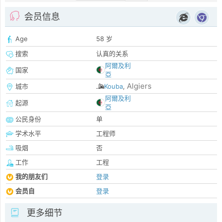
会员信息
Age
58 岁
搜索
认真的关系
阿爾及利
国家
亞
Algiers
城市
Kouba
,
阿爾及利
起源
亞
公民身份
单
学术水平
工程师
吸烟
否
工作
工程
我的朋友们
登录
会员自
登录
更多细节