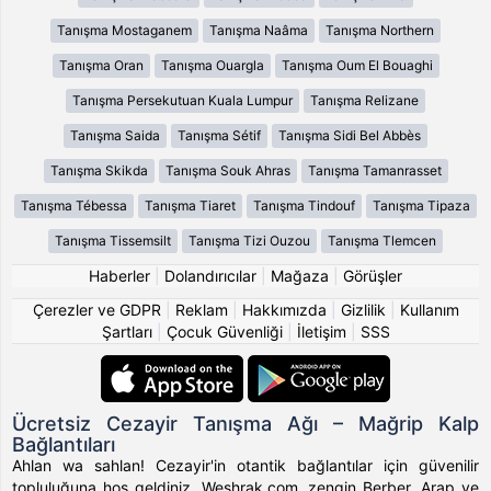
Tanışma Mostaganem
Tanışma Naâma
Tanışma Northern
Tanışma Oran
Tanışma Ouargla
Tanışma Oum El Bouaghi
Tanışma Persekutuan Kuala Lumpur
Tanışma Relizane
Tanışma Saida
Tanışma Sétif
Tanışma Sidi Bel Abbès
Tanışma Skikda
Tanışma Souk Ahras
Tanışma Tamanrasset
Tanışma Tébessa
Tanışma Tiaret
Tanışma Tindouf
Tanışma Tipaza
Tanışma Tissemsilt
Tanışma Tizi Ouzou
Tanışma Tlemcen
Haberler
|
Dolandırıcılar
|
Mağaza
|
Görüşler
Çerezler ve GDPR
|
Reklam
|
Hakkımızda
|
Gizlilik
|
Kullanım
Şartları
|
Çocuk Güvenliği
|
İletişim
|
SSS
Ücretsiz Cezayir Tanışma Ağı – Mağrip Kalp
Bağlantıları
Ahlan wa sahlan! Cezayir'in otantik bağlantılar için güvenilir
topluluğuna hoş geldiniz. Weshrak.com, zengin Berber, Arap ve