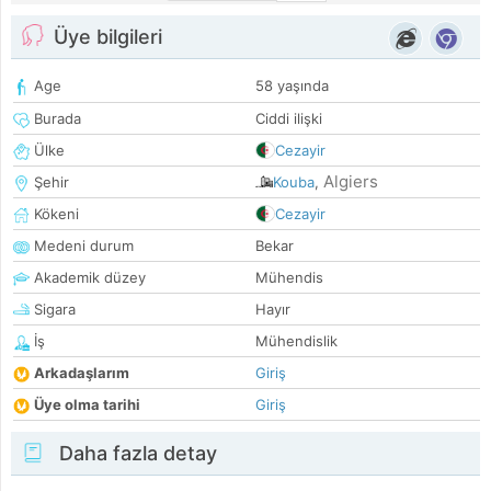
Üye bilgileri
Age
58 yaşında
Burada
Ciddi ilişki
Ülke
Cezayir
Algiers
Şehir
Kouba
,
Kökeni
Cezayir
Medeni durum
Bekar
Akademik düzey
Mühendis
Sigara
Hayır
İş
Mühendislik
Arkadaşlarım
Giriş
Üye olma tarihi
Giriş
Daha fazla detay