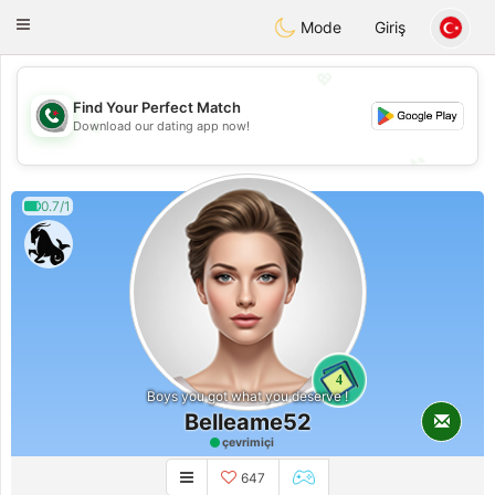
Weshrak
Toggle
Mode
Giriş
navigation
💖
Find Your Perfect Match
💖
Download our dating app now!
💕
💕
0.7/1
4
Boys you got what you deserve !
Belleame52
çevrimiçi
647