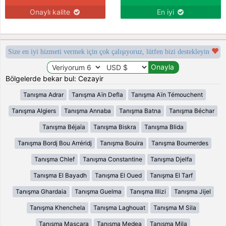
Onaylı kalite
En iyi
Size en iyi hizmeti vermek için çok çalışıyoruz, lütfen bizi destekleyin
Bölgelerde bekar bul: Cezayir
Tanışma Adrar
Tanışma Aïn Defla
Tanışma Aïn Témouchent
Tanışma Algiers
Tanışma Annaba
Tanışma Batna
Tanışma Béchar
Tanışma Béjaïa
Tanışma Biskra
Tanışma Blida
Tanışma Bordj Bou Arréridj
Tanışma Bouira
Tanışma Boumerdes
Tanışma Chlef
Tanışma Constantine
Tanışma Djelfa
Tanışma El Bayadh
Tanışma El Oued
Tanışma El Tarf
Tanışma Ghardaia
Tanışma Guelma
Tanışma Illizi
Tanışma Jijel
Tanışma Khenchela
Tanışma Laghouat
Tanışma M Sila
Tanışma Mascara
Tanışma Medea
Tanışma Mila