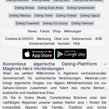
Dating Skikda
Dating Souk Ahras
Dating Tamanrasset
Dating Tébessa
Dating Tiaret
Dating Tindouf
Dating Tipaza
Dating Tissemsilt
Dating Tizi Ouzou
Dating Tlemcen
News
|
Fakes
|
Shop
|
Meinungen
Cookies & DSGVO
|
Werbung
|
Über uns
|
Datenschutz
|
AGB
|
Kindersicherheit
|
Kontakt
|
FAQ
Kostenlose algerische Dating-Plattform –
Maghreb Herz-Verbindungen
Ahlan wa sahlan! Willkommen in Algeriens vertrauensvoller
Gemeinschaft für authentische Verbindungen. Weshrak.com
bringt algerische Singles von Algiers Mittelmeerküste bis zur
Sahara-Grenze zusammen und feiert das reiche Berber-,
arabische und mediterrane Erbe.
Ob Sie in Orans Musik, Constantines Brücken oder den
vielfältigen Regionen unserer weiten Nation sind – finden Sie
kompatible Algerier, die Familie, Tradition und echte