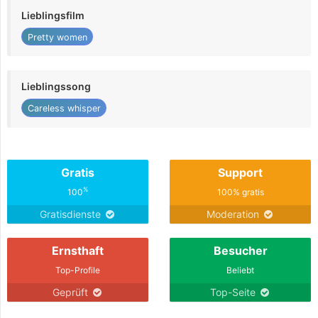
Lieblingsfilm
Pretty women
Lieblingssong
Careless whisper
Gratis
Support
%
100
100% gratis
Gratisdienste
Moderation
Ernsthaft
Besucher
Top-Profile
Beliebt
Geprüft
Top-Seite