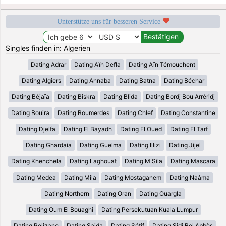
Unterstütze uns für besseren Service
Singles finden in: Algerien
Dating Adrar
Dating Aïn Defla
Dating Aïn Témouchent
Dating Algiers
Dating Annaba
Dating Batna
Dating Béchar
Dating Béjaïa
Dating Biskra
Dating Blida
Dating Bordj Bou Arréridj
Dating Bouira
Dating Boumerdes
Dating Chlef
Dating Constantine
Dating Djelfa
Dating El Bayadh
Dating El Oued
Dating El Tarf
Dating Ghardaia
Dating Guelma
Dating Illizi
Dating Jijel
Dating Khenchela
Dating Laghouat
Dating M Sila
Dating Mascara
Dating Medea
Dating Mila
Dating Mostaganem
Dating Naâma
Dating Northern
Dating Oran
Dating Ouargla
Dating Oum El Bouaghi
Dating Persekutuan Kuala Lumpur
Dating Relizane
Dating Saida
Dating Sétif
Dating Sidi Bel Abbès