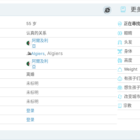
更
55 岁
正在尋找
认真的关系
眼睛
阿爾及利
头发
亞
身体
Algiers
Algiers
,
高度
阿爾及利
亞
Weight
离婚
有孩子
未标明
想生孩
未标明
改变城市
未标明
宗教
登录
登录