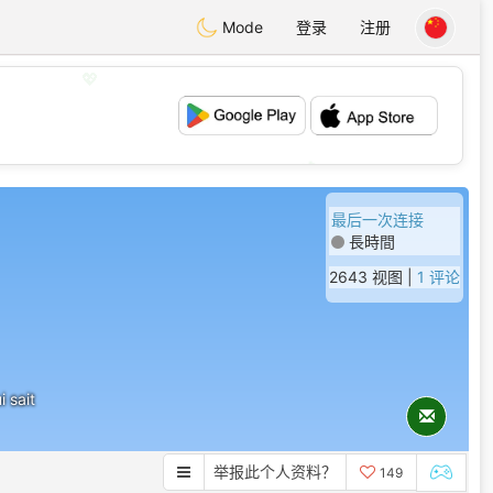
Mode
登录
注册
💖
💕
最后一次连接
長時間
2643 视图 |
1 评论
i sait
举报此个人资料？
149