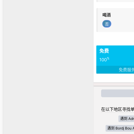
喝酒
否
免费
%
100
免费服
在以下地区寻找单
遇到 Adr
遇到 Bordj Bou Ar