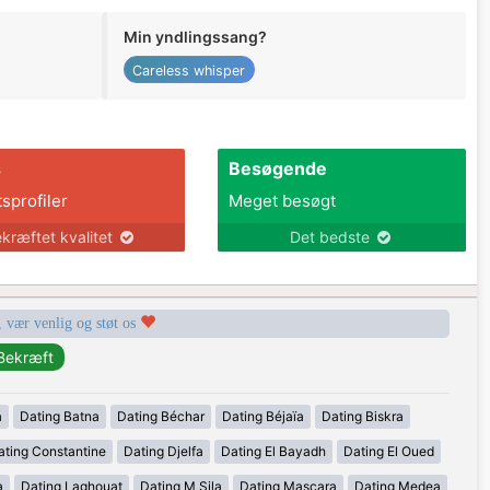
Min yndlingssang?
Careless whisper
s
Besøgende
tsprofiler
Meget besøgt
kræftet kvalitet
Det bedste
, vær venlig og støt os
a
Dating Batna
Dating Béchar
Dating Béjaïa
Dating Biskra
ating Constantine
Dating Djelfa
Dating El Bayadh
Dating El Oued
a
Dating Laghouat
Dating M Sila
Dating Mascara
Dating Medea