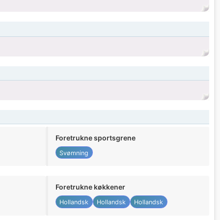
Foretrukne sportsgrene
Svømning
Foretrukne køkkener
Hollandsk
Hollandsk
Hollandsk