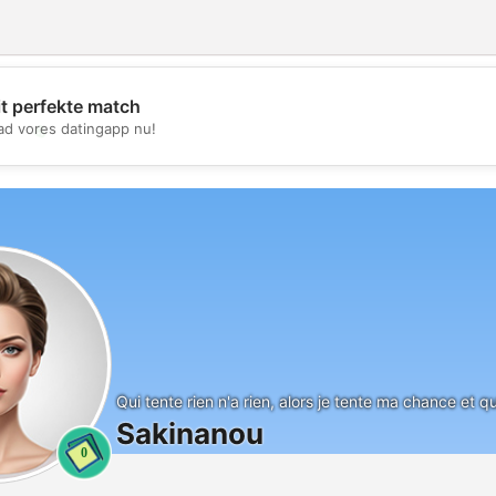
it perfekte match
💖
d vores datingapp nu!
💕
Qui tente rien n'a rien, alors je tente ma chance et qu
Sakinanou
0