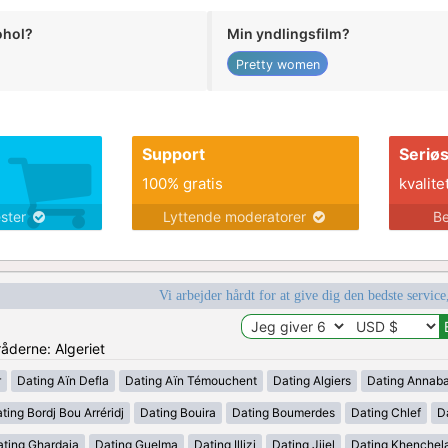
ohol?
Min yndlingsfilm?
Pretty women
Support
Seriø
100% gratis
kvalite
ester
Lyttende moderatorer
Be
Vi arbejder hårdt for at give dig den bedste service
råderne: Algeriet
r
Dating Aïn Defla
Dating Aïn Témouchent
Dating Algiers
Dating Annab
ting Bordj Bou Arréridj
Dating Bouira
Dating Boumerdes
Dating Chlef
D
ating Ghardaia
Dating Guelma
Dating Illizi
Dating Jijel
Dating Khenchel