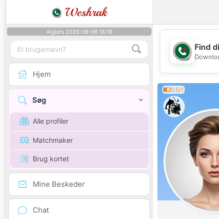
Weshrak
Algiers 2026-08-06 18:18
Find d
Downloa
Hjem
0.5/1
Søg
Alle profiler
Matchmaker
Brug kortet
Mine Beskeder
Chat