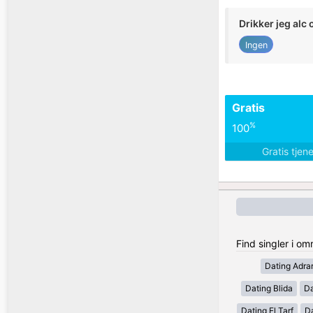
Drikker jeg alc 
Ingen
Gratis
%
100
Gratis tjen
Find singler i om
Dating Adra
Dating Blida
Da
Dating El Tarf
D