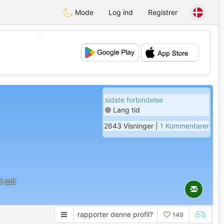
Mode
Log ind
Registrer
💖
💕
sidste forbindelse
Lang tid
2643 Visninger |
1 Kommentarer
i sait
rapporter denne profil?
149