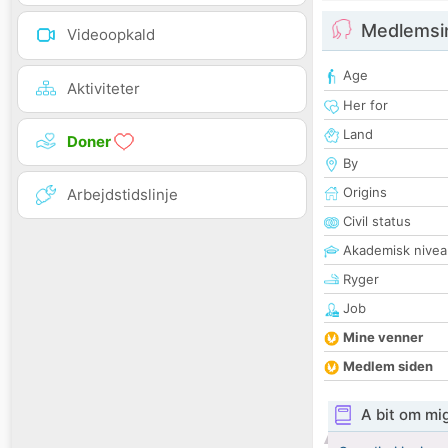
Medlemsi
Videoopkald
Age
Aktiviteter
Her for
Land
Doner
By
Origins
Arbejdstidslinje
Civil status
Akademisk nivea
Ryger
Job
Mine venner
Medlem siden
A bit om mi