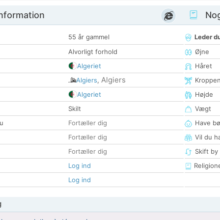
nformation
Nogl
55 år gammel
Leder du
Alvorligt forhold
Øjne
Algeriet
Håret
Algiers
Algiers
,
Kroppe
Algeriet
Højde
Skilt
Vægt
u
Fortæller dig
Have bø
Fortæller dig
Vil du h
Fortæller dig
Skift by
Log ind
Religion
Log ind
g