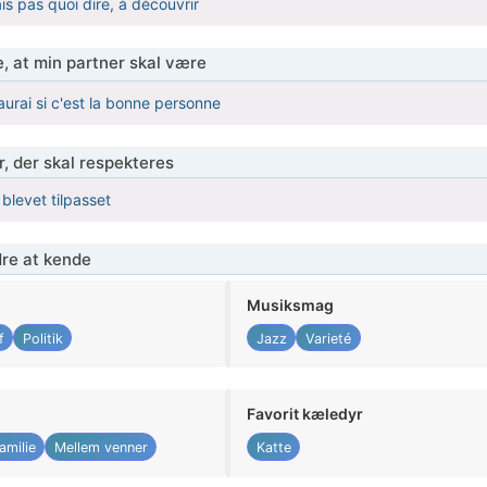
ais pas quoi dire, à découvrir
, at min partner skal være
aurai si c'est la bonne personne
r, der skal respekteres
 blevet tilpasset
re at kende
Musiksmag
f
Politik
Jazz
Varieté
Favorit kæledyr
amilie
Mellem venner
Katte