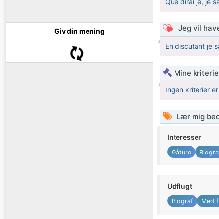
Que dirai je, je s
Jeg vil have
Giv din mening
En discutant je s
Mine kriterie
Ingen kriterier er
Lær mig bed
Interesser
Gåture
Biogra
Udflugt
Biograf
Med f