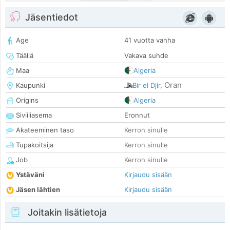
Jäsentiedot
Age
41 vuotta vanha
Täällä
Vakava suhde
Maa
Algeria
Oran
Kaupunki
Bir el Djir
,
Origins
Algeria
Siviiliasema
Eronnut
Akateeminen taso
Kerron sinulle
Tupakoitsija
Kerron sinulle
Job
Kerron sinulle
Ystäväni
Kirjaudu sisään
Jäsen lähtien
Kirjaudu sisään
Joitakin lisätietoja