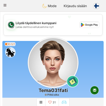
Weshrak
Toggle
Mode
Kirjaudu sisään
navigation
💖
Löydä täydellinen kumppani
💖
Lataa deittisovelluksemme nyt!
💕
💕
0.5/1
0
Tema031fati
Pitkä aika
31