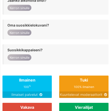
Jaanko alkoholia ohol?
Kerron sinulle
Oma suosikkielokuvani?
Kerron sinulle
Suosikkikappaleeni?
Kerron sinulle
Ilmainen
Tuki
%
100
100% ilmainen
Ilmaiset palvelut
Kuuntelevat moderaattorit
Vakava
Vierailijat