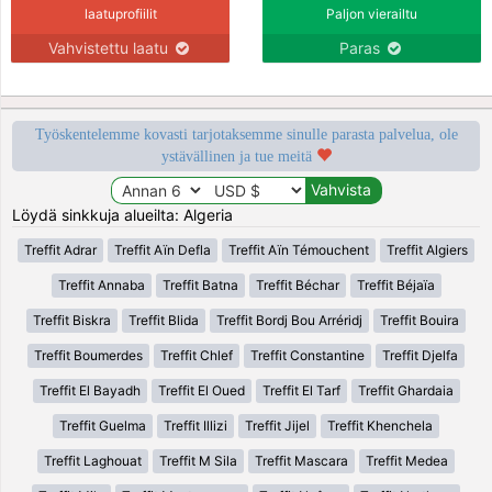
laatuprofiilit
Paljon vierailtu
Vahvistettu laatu
Paras
Työskentelemme kovasti tarjotaksemme sinulle parasta palvelua, ole
ystävällinen ja tue meitä
Löydä sinkkuja alueilta: Algeria
Treffit Adrar
Treffit Aïn Defla
Treffit Aïn Témouchent
Treffit Algiers
Treffit Annaba
Treffit Batna
Treffit Béchar
Treffit Béjaïa
Treffit Biskra
Treffit Blida
Treffit Bordj Bou Arréridj
Treffit Bouira
Treffit Boumerdes
Treffit Chlef
Treffit Constantine
Treffit Djelfa
Treffit El Bayadh
Treffit El Oued
Treffit El Tarf
Treffit Ghardaia
Treffit Guelma
Treffit Illizi
Treffit Jijel
Treffit Khenchela
Treffit Laghouat
Treffit M Sila
Treffit Mascara
Treffit Medea