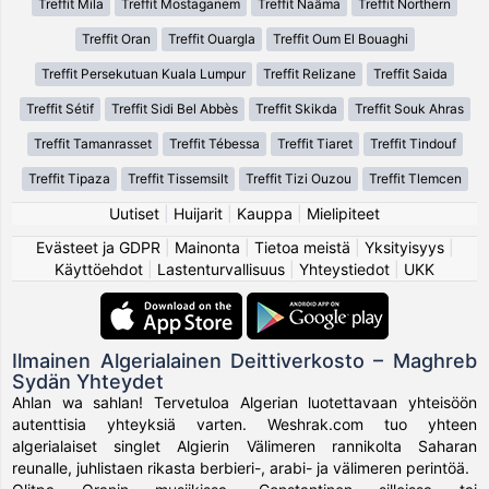
Treffit Mila
Treffit Mostaganem
Treffit Naâma
Treffit Northern
Treffit Oran
Treffit Ouargla
Treffit Oum El Bouaghi
Treffit Persekutuan Kuala Lumpur
Treffit Relizane
Treffit Saida
Treffit Sétif
Treffit Sidi Bel Abbès
Treffit Skikda
Treffit Souk Ahras
Treffit Tamanrasset
Treffit Tébessa
Treffit Tiaret
Treffit Tindouf
Treffit Tipaza
Treffit Tissemsilt
Treffit Tizi Ouzou
Treffit Tlemcen
Uutiset
|
Huijarit
|
Kauppa
|
Mielipiteet
Evästeet ja GDPR
|
Mainonta
|
Tietoa meistä
|
Yksityisyys
|
Käyttöehdot
|
Lastenturvallisuus
|
Yhteystiedot
|
UKK
Ilmainen Algerialainen Deittiverkosto – Maghreb
Sydän Yhteydet
Ahlan wa sahlan! Tervetuloa Algerian luotettavaan yhteisöön
autenttisia yhteyksiä varten. Weshrak.com tuo yhteen
algerialaiset singlet Algierin Välimeren rannikolta Saharan
reunalle, juhlistaen rikasta berbieri-, arabi- ja välimeren perintöä.