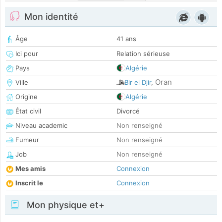
Mon identité
Âge
41 ans
Ici pour
Relation sérieuse
Pays
Algérie
Oran
Ville
Bir el Djir
,
Origine
Algérie
État civil
Divorcé
Niveau academic
Non renseigné
Fumeur
Non renseigné
Job
Non renseigné
Mes amis
Connexion
Inscrit le
Connexion
Mon physique et+