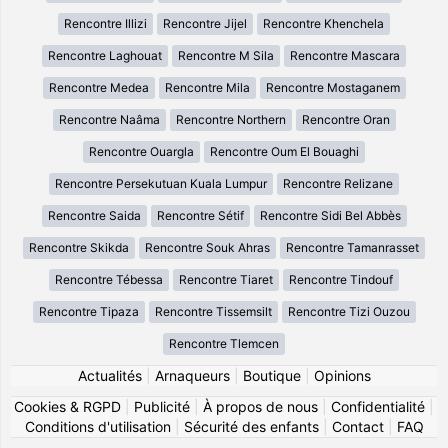
Rencontre Illizi
Rencontre Jijel
Rencontre Khenchela
Rencontre Laghouat
Rencontre M Sila
Rencontre Mascara
Rencontre Medea
Rencontre Mila
Rencontre Mostaganem
Rencontre Naâma
Rencontre Northern
Rencontre Oran
Rencontre Ouargla
Rencontre Oum El Bouaghi
Rencontre Persekutuan Kuala Lumpur
Rencontre Relizane
Rencontre Saida
Rencontre Sétif
Rencontre Sidi Bel Abbès
Rencontre Skikda
Rencontre Souk Ahras
Rencontre Tamanrasset
Rencontre Tébessa
Rencontre Tiaret
Rencontre Tindouf
Rencontre Tipaza
Rencontre Tissemsilt
Rencontre Tizi Ouzou
Rencontre Tlemcen
Actualités
|
Arnaqueurs
|
Boutique
|
Opinions
Cookies & RGPD
|
Publicité
|
À propos de nous
|
Confidentialité
|
Conditions d'utilisation
|
Sécurité des enfants
|
Contact
|
FAQ