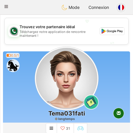
Weshrak
Toggle
Mode
Connexion
navigation
💖
Trouvez votre partenaire idéal
Téléchargez notre application de rencontre
💖
maintenant !
💕
💕
0.5/1
0
Tema031fati
longtemps
31